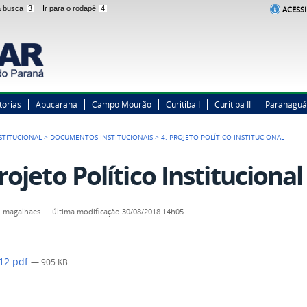
 a busca
3
Ir para o rodapé
4
ACESSI
torias
Apucarana
Campo Mourão
Curitiba I
Curitiba II
Paranaguá
STITUCIONAL
>
DOCUMENTOS INSTITUCIONAIS
>
4. PROJETO POLÍTICO INSTITUCIONAL
rojeto Político Institucional
n.magalhaes
—
última modificação
30/08/2018 14h05
12.pdf
— 905 KB