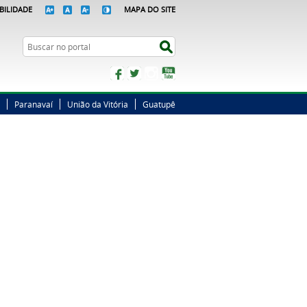
BILIDADE
MAPA DO SITE
Busca
Buscar no portal
Facebook
Twitter
Instagram
YouTube
Paranavaí
União da Vitória
Guatupê