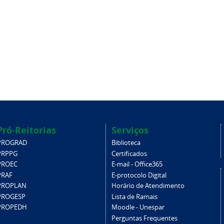
Pró-Reitorias
Serviços
PROGRAD
Biblioteca
PRPPG
Certificados
PROEC
E-mail - Office365
PRAF
E-protocolo Digital
PROPLAN
Horário de Atendimento
PROGESP
Lista de Ramais
PROPEDH
Moodle - Unespar
Perguntas Frequentes