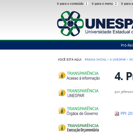
Ir para o conteúdo
1
Ir para o menu
2
Ir para
Pró-Rei
VOCÊ ESTÁ AQUI:
PÁGINA INICIAL
>
A UNESPAR
>
IN
4. P
por
jeferso
PPI 20