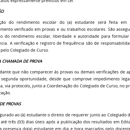
 casos expressamente previstos em Lei.
ÃO
ação do rendimento escolar do (a) estudante será feita em
amento verificado em provas e ou trabalhos escolares. São assegur
ção do rendimento escolar, liberdade e autoridade para formula
cia. A verificação e registro de frequência são de responsabilida
 pelo Colegiado de Curso.
 CHAMADA DE PROVA
udante que não comparecer às provas ou demais verificações de a
a segunda oportunidade, desde que comprove impedimento legal
a, via protocolo, junto a Coordenação do Colegiado de Curso, no pra
zação.
 DE PROVAS
gurado ao (à) estudante o direito de requerer junto ao Colegiado d
até três (03) dias úteis após a publicação dos resultados em Edita
na presença do(a) estudante em dia e hora marcados pelo docent