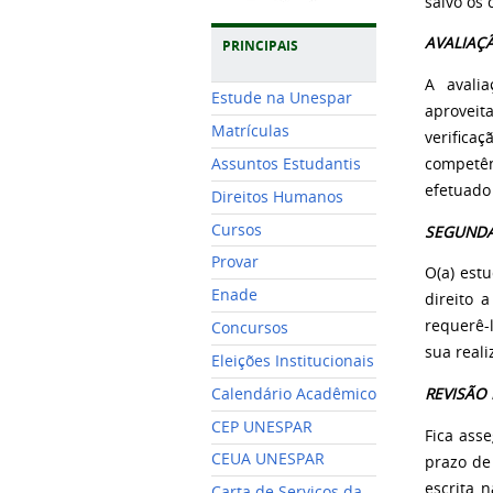
salvo os
AVALIAÇ
PRINCIPAIS
A avali
Estude na Unespar
aproveit
Matrículas
verifica
Assuntos Estudantis
competên
efetuado
Direitos Humanos
Cursos
SEGUNDA
Provar
O(a) est
Enade
direito 
requerê-l
Concursos
sua reali
Eleições Institucionais
Calendário Acadêmico
REVISÃO
CEP UNESPAR
Fica asse
CEUA UNESPAR
prazo de 
escrita 
Carta de Serviços da