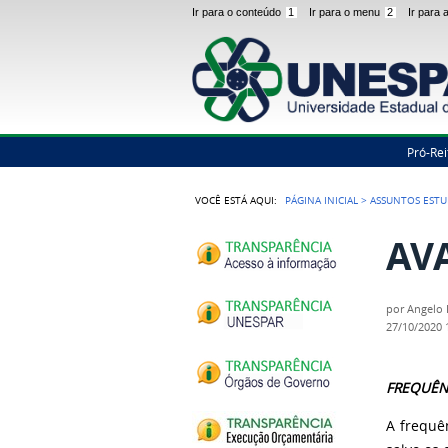
Ir para o conteúdo
1
Ir para o menu
2
Ir para
Pró-Rei
VOCÊ ESTÁ AQUI:
PÁGINA INICIAL
>
ASSUNTOS ESTU
AV
por
Angelo 
27/10/2020
FREQUÊN
A frequê