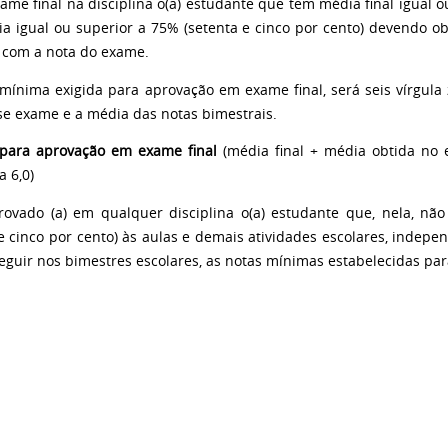
ame final na disciplina o(a) estudante que tem média final igual ou
ia igual ou superior a 75% (setenta e cinco por cento) devendo ob
) com a nota do exame.
mínima exigida para aprovação em exame final, será seis vírgula z
se exame e a média das notas bimestrais.
para aprovação em exame final
(média final + média obtida no 
a 6,0)
rovado (a) em qualquer disciplina o(a) estudante que, nela, n
 e cinco por cento) às aulas e demais atividades escolares, indep
eguir nos bimestres escolares, as notas mínimas estabelecidas par