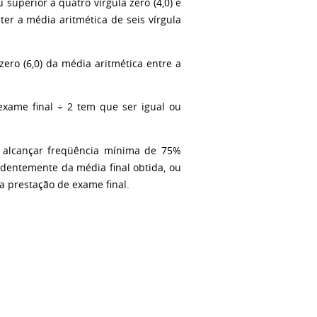
 superior a quatro vírgula zero (4,0) e
ter a média aritmética de seis vírgula
ero (6,0) da média aritmética entre a
exame final ÷ 2 tem que ser igual ou
ão alcançar freqüência mínima de 75%
endentemente da média final obtida, ou
a prestação de exame final.