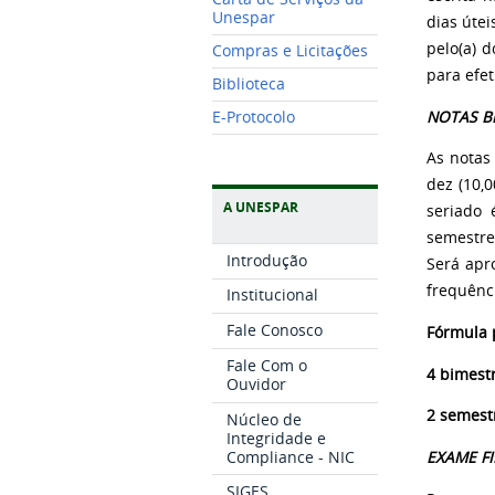
Unespar
dias úte
pelo(a) 
Compras e Licitações
para efet
Biblioteca
NOTAS B
E-Protocolo
As notas
dez (10,
A UNESPAR
seriado 
semestre
Introdução
Será apro
frequênc
Institucional
Fale Conosco
Fórmula 
Fale Com o
4 bimest
Ouvidor
2 semest
Núcleo de
Integridade e
Compliance - NIC
EXAME F
SIGES