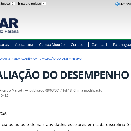
 a busca
3
Ir para o rodapé
4
ACESSI
torias
Apucarana
Campo Mourão
Curitiba I
Curitiba II
Paranaguá
DANTIS
>
VIDA ACADÊMICA
>
AVALIAÇÃO DO DESEMPENHO
ALIAÇÃO DO DESEMPENHO
Ricardo Marcotti
—
publicado
09/03/2017 16h18,
última modificação
 10h52
CIA
ncia às aulas e demais atividades escolares em cada disciplina é 