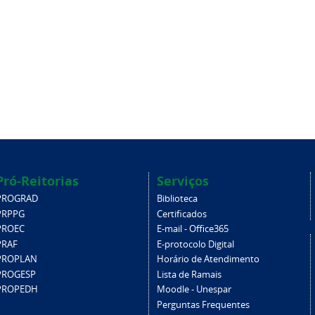
Pró-Reitorias
Serviços
PROGRAD
Biblioteca
PRPPG
Certificados
PROEC
E-mail - Office365
PRAF
E-protocolo Digital
PROPLAN
Horário de Atendimento
PROGESP
Lista de Ramais
PROPEDH
Moodle - Unespar
Perguntas Frequentes