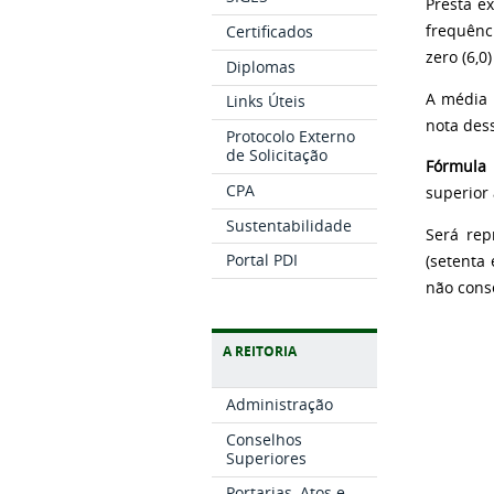
Presta ex
frequênc
Certificados
zero (6,0
Diplomas
A média 
Links Úteis
nota des
Protocolo Externo
de Solicitação
Fórmula 
CPA
superior 
Sustentabilidade
Será rep
Portal PDI
(setenta
não cons
A REITORIA
Administração
Conselhos
Superiores
Portarias, Atos e