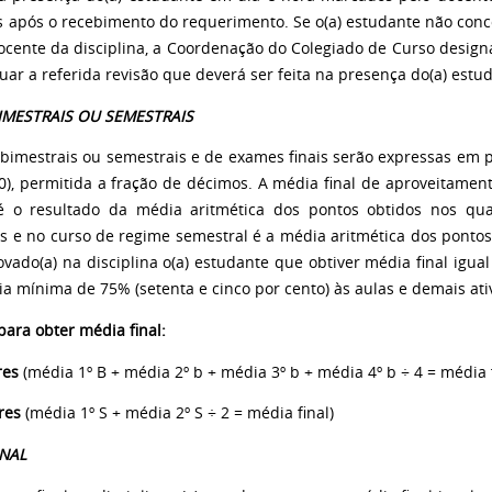
is após o recebimento do requerimento. Se o(a) estudante não conc
docente da disciplina, a Coordenação do Colegiado de Curso design
uar a referida revisão que deverá ser feita na presença do(a) estu
IMESTRAIS OU SEMESTRAIS
 bimestrais ou semestrais e de exames finais serão expressas em 
00), permitida a fração de décimos. A média final de aproveitamen
é o resultado da média aritmética dos pontos obtidos nos qu
s e no curso de regime semestral é a média aritmética dos pontos
vado(a) na disciplina o(a) estudante que obtiver média final igual 
ia mínima de 75% (setenta e cinco por cento) às aulas e demais ati
para obter média final:
res
(média 1º B + média 2º b + média 3º b + média 4º b ÷ 4 = média f
res
(média 1º S + média 2º S ÷ 2 = média final)
INAL