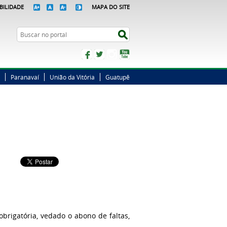
BILIDADE
MAPA DO SITE
Busca
Buscar no portal
Facebook
Twitter
Instagram
YouTube
Paranavaí
União da Vitória
Guatupê
obrigatória, vedado o abono de faltas,