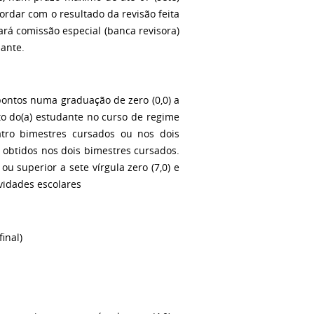
ordar com o resultado da revisão feita
ará comissão especial (banca revisora)
dante.
pontos numa graduação de zero (0,0) a
to do(a) estudante no curso de regime
atro bimestres cursados ou nos dois
 obtidos nos dois bimestres cursados.
ou superior a sete vírgula zero (7,0) e
vidades escolares
inal)