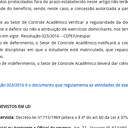
dos protocolados fora do prazo estabelecido neste artigo não terão
ade do benefício, sendo, neste caso, a concessão autorizada a par
e ao Setor de Controle Acadêmico verificar a regularidade da do
e e deferir ou não a atribuição de exercícios domiciliares, nos t
ão em vigor. Resolução 023/2016 – CEPE/Unespar
o de deferimento, o Setor de Controle Acadêmico notificará a 
de disciplinas em que o estudante está matriculado, que repas
as.
o de indeferimento, o Setor de Controle Acadêmico deverá dar ciênc
ção 023/2016 é o documento que regulamenta as atividades de exer
EVISTOS EM LEI
servista:
Decreto-lei nº 715/1969 (altera o § 4º do art.60 da Lei 4.375