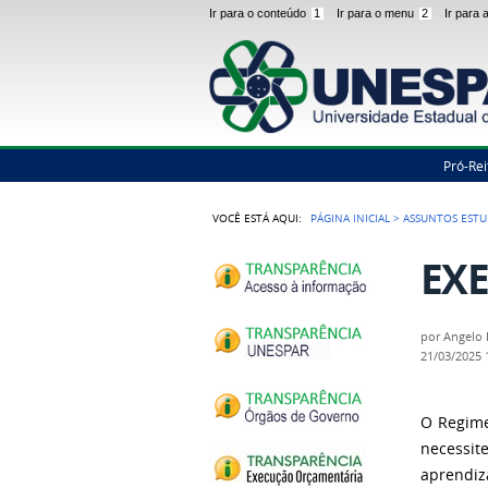
Ir para o conteúdo
1
Ir para o menu
2
Ir para
Pró-Rei
VOCÊ ESTÁ AQUI:
PÁGINA INICIAL
>
ASSUNTOS ESTU
EXE
por
Angelo 
21/03/2025
O Regime
necessit
aprendi