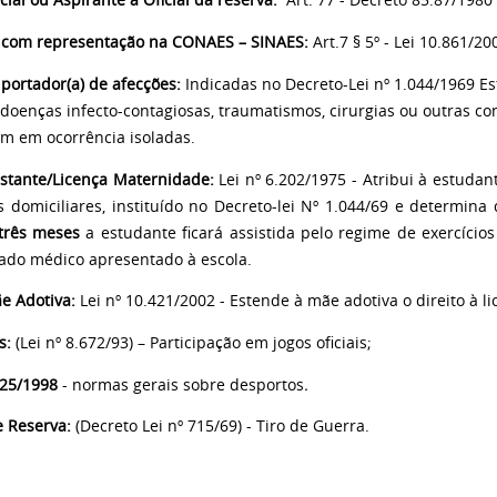
cial ou Aspirante a Oficial da reserva:
Art. 77 - Decreto 85.87/1980
com representação na CONAES – SINAES:
Art.7 § 5º - Lei 10.861/20
portador(a) de afecções:
Indicadas no Decreto-Lei nº 1.044/1969 E
 doenças infecto-contagiosas, traumatismos, cirurgias ou outras c
am em ocorrência isoladas.
stante/Licença Maternidade:
Lei nº 6.202/1975 -
Atribui à estudan
os domiciliares, instituído no Decreto-lei Nº 1.044/69 e determin
três meses
a estudante ficará assistida pelo regime de exercício
tado médico apresentado à escola.
e Adotiva:
Lei nº 10.421/2002
- Estende à mãe adotiva o direito à 
s:
(Lei nº 8.672/93)
– Participação em jogos oficiais;
.625/1998
- normas gerais sobre desportos
.
e Reserva:
(Decreto Lei nº 715/69)
- Tiro de Guerra.