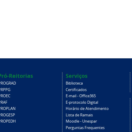
Pró-Reitorias
Serviços
PROGRAD
Biblioteca
PRPPG
Certificados
PROEC
E-mail - Office365
PRAF
E-protocolo Digital
PROPLAN
Horário de Atendimento
PROGESP
Lista de Ramais
PROPEDH
Moodle - Unespar
Perguntas Frequentes