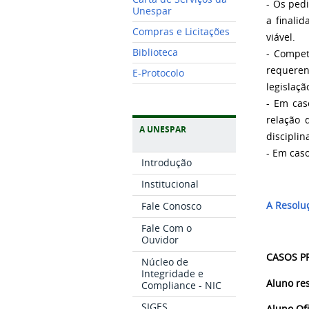
- Os pedi
Unespar
a finalid
Compras e Licitações
viável.
Biblioteca
- Compet
requerent
E-Protocolo
legislaç
- Em cas
relação 
A UNESPAR
disciplin
- Em cas
Introdução
Institucional
A Resolu
Fale Conosco
Fale Com o
Ouvidor
CASOS PR
Núcleo de
Integridade e
Aluno re
Compliance - NIC
SIGES