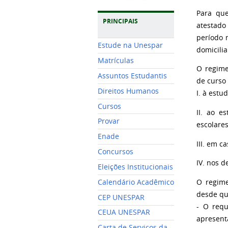
Para que
PRINCIPAIS
atestado
período 
Estude na Unespar
domicili
Matrículas
O regime
Assuntos Estudantis
de curso 
Direitos Humanos
I. à estu
Cursos
II. ao e
Provar
escolares
Enade
III. em 
Concursos
IV. nos d
Eleições Institucionais
Calendário Acadêmico
O regime
desde qu
CEP UNESPAR
- O requ
CEUA UNESPAR
apresent
Carta de Serviços da