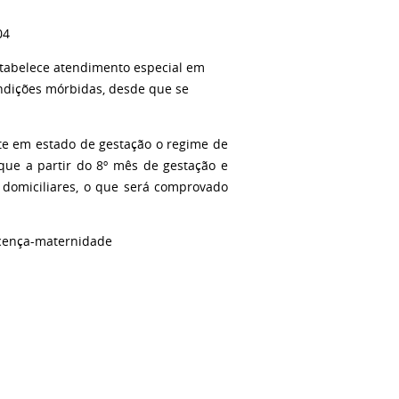
04
stabelece atendimento especial em
ondições mórbidas, desde que se
te em estado de gestação o regime de
a que a partir do 8º mês de gestação e
s domiciliares, o que será comprovado
licença-maternidade