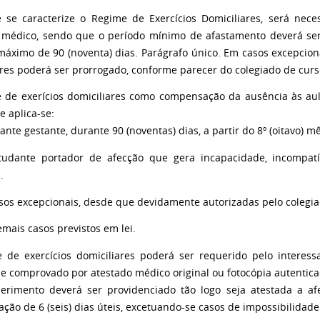
 se caracterize o Regime de Exercícios Domiciliares, será nece
 médico, sendo que o período mínimo de afastamento deverá ser 
máximo de 90 (noventa) dias. Parágrafo único. Em casos excepciona
ares poderá ser prorrogado, conforme parecer do colegiado de curs
 de exerícios domiciliares como compensação da ausência às au
e aplica-se:
dante gestante, durante 90 (noventas) dias, a partir do 8º (oitavo) m
studante portador de afecção que gera incapacidade, incompat
.
casos excepcionais, desde que devidamente autorizadas pelo colegia
emais casos previstos em lei.
 de exercícios domiciliares poderá ser requerido pelo interes
e comprovado por atestado médico original ou fotocópia autentica
erimento deverá ser providenciado tão logo seja atestada a 
ação de 6 (seis) dias úteis, excetuando-se casos de impossibilid