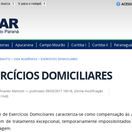
 a busca
3
Ir para o rodapé
4
ACESSI
torias
Apucarana
Campo Mourão
Curitiba I
Curitiba II
Paranaguá
DANTIS
>
VIDA ACADÊMICA
>
EXERCÍCIOS DOMICILIARES
RCÍCIOS DOMICILIARES
Ricardo Marcotti
—
publicado
09/03/2017 16h16,
última modificação
 11h45
 de Exercícios Domiciliares caracteriza-se como compensação às 
em de tratamento excepcional, temporariamente impossibilitado
zagem.