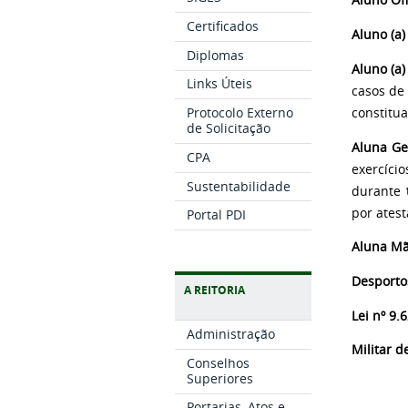
Aluno Ofi
Certificados
Aluno (a)
Diplomas
Aluno (a)
Links Úteis
casos de
Protocolo Externo
constitu
de Solicitação
Aluna Ge
CPA
exercíci
Sustentabilidade
durante
por ates
Portal PDI
Aluna Mã
Desporto
A REITORIA
Lei nº 9
Administração
Militar d
Conselhos
Superiores
Portarias, Atos e