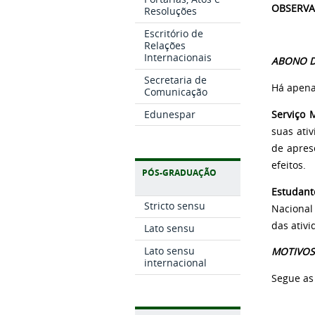
OBSERVAÇ
Resoluções
Escritório de
Relações
Internacionais
ABONO 
Secretaria de
Há apena
Comunicação
Edunespar
Serviço M
suas ativ
de apres
efeitos.
PÓS-GRADUAÇÃO
Estudan
Stricto sensu
Nacional
das ativ
Lato sensu
Lato sensu
MOTIVOS
internacional
Segue as