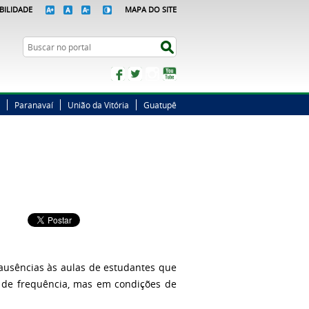
BILIDADE
MAPA DO SITE
Busca
Buscar no portal
Facebook
Twitter
Instagram
YouTube
Paranavaí
União da Vitória
Guatupê
ausências às aulas de estudantes que
s de frequência, mas em condições de