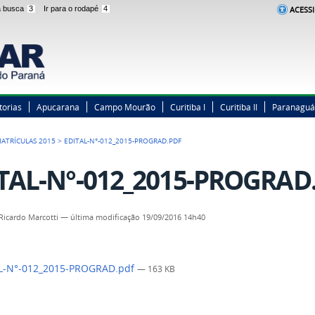
 a busca
3
Ir para o rodapé
4
ACESSI
torias
Apucarana
Campo Mourão
Curitiba I
Curitiba II
Paranaguá
ATRÍCULAS 2015
>
EDITAL-N°-012_2015-PROGRAD.PDF
TAL-N°-012_2015-PROGRAD
Ricardo Marcotti
—
última modificação
19/09/2016 14h40
L-N°-012_2015-PROGRAD.pdf
— 163 KB