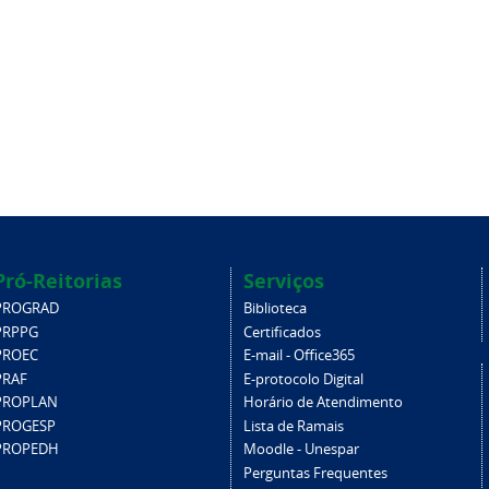
Pró-Reitorias
Serviços
PROGRAD
Biblioteca
PRPPG
Certificados
PROEC
E-mail - Office365
PRAF
E-protocolo Digital
PROPLAN
Horário de Atendimento
PROGESP
Lista de Ramais
PROPEDH
Moodle - Unespar
Perguntas Frequentes