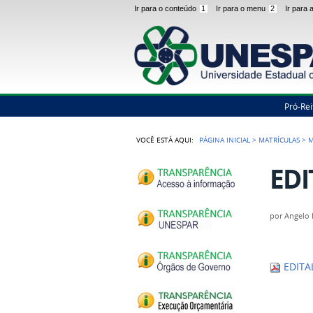
Ir para o conteúdo
1
Ir para o menu
2
Ir para
Pró-Rei
VOCÊ ESTÁ AQUI:
PÁGINA INICIAL
>
MATRÍCULAS
>
M
EDI
por
Angelo 
EDITA