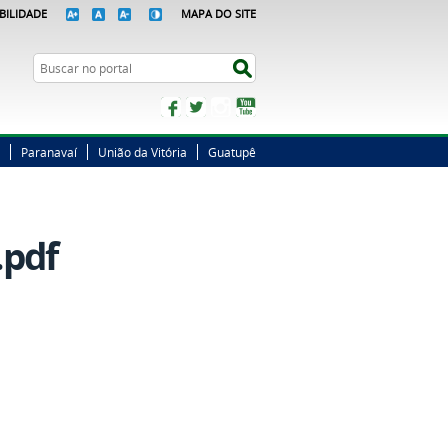
BILIDADE
MAPA DO SITE
Busca
Buscar no portal
Facebook
Twitter
Instagram
YouTube
Paranavaí
União da Vitória
Guatupê
.pdf