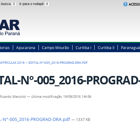
 a busca
3
Ir para o rodapé
4
ACESSI
torias
Apucarana
Campo Mourão
Curitiba I
Curitiba II
Paranaguá
ATRÍCULAS 2016
>
EDITAL-N°-005_2016-PROGRAD-DRA.PDF
TAL-N°-005_2016-PROGRAD
Ricardo Marcotti
—
última modificação
19/09/2016 14h36
L-N°-005_2016-PROGRAD-DRA.pdf
— 1337 KB