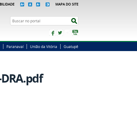
BILIDADE
MAPA DO SITE
Busca
Buscar no portal
Facebook
Twitter
Instagram
YouTube
Paranavaí
União da Vitória
Guatupê
-DRA.pdf