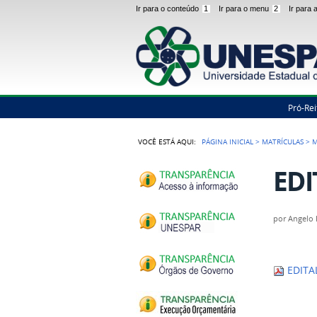
Ir para o conteúdo
1
Ir para o menu
2
Ir para
Pró-Rei
VOCÊ ESTÁ AQUI:
PÁGINA INICIAL
>
MATRÍCULAS
>
M
EDI
por
Angelo 
EDITA