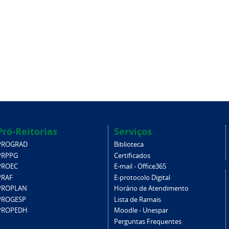
Pró-Reitorias
Serviços
PROGRAD
Biblioteca
PRPPG
Certificados
PROEC
E-mail - Office365
PRAF
E-protocolo Digital
PROPLAN
Horário de Atendimento
PROGESP
Lista de Ramais
PROPEDH
Moodle - Unespar
Perguntas Frequentes