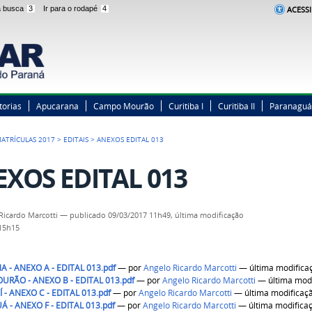
 a busca
3
Ir para o rodapé
4
ACESSI
torias
Apucarana
Campo Mourão
Curitiba I
Curitiba II
Paranaguá
ATRÍCULAS 2017
>
EDITAIS
>
ANEXOS EDITAL 013
XOS EDITAL 013
Ricardo Marcotti
—
publicado
09/03/2017 11h49,
última modificação
 15h15
 - ANEXO A - EDITAL 013.pdf
—
por
Angelo Ricardo Marcotti
— última modifica
RÃO - ANEXO B - EDITAL 013.pdf
—
por
Angelo Ricardo Marcotti
— última modi
- ANEXO C - EDITAL 013.pdf
—
por
Angelo Ricardo Marcotti
— última modificaç
 - ANEXO F - EDITAL 013.pdf
—
por
Angelo Ricardo Marcotti
— última modifica