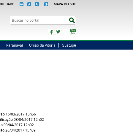
BILIDADE
MAPA DO SITE
Busca
Buscar no portal
Facebook
Twitter
Instagram
YouTube
Paranavaí
União da Vitória
Guatupê
ção 16/03/2017 15h56
ficação 03/04/2017 12h02
ão 03/04/2017 12h02
ção 26/04/2017 15h09