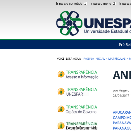
Ir para o conteúdo
1
Ir para o menu
2
Ir para
Pró-Rei
VOCÊ ESTÁ AQUI:
PÁGINA INICIAL
>
MATRÍCULAS
>
M
ANE
por
Angelo 
26/04/2017
APUCARANA
CAMPO MOU
PARANAVAÍ 
PARANAGUÁ