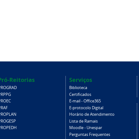
Pró-Reitorias
Serviços
PROGRAD
Biblioteca
PRPPG
Certificados
PROEC
E-mail - Office365
PRAF
E-protocolo Digital
PROPLAN
Horário de Atendimento
PROGESP
Lista de Ramais
PROPEDH
Moodle - Unespar
Perguntas Frequentes