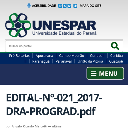
ACESSIBILIDADE
MAPA DO SITE
Busca
Bus
Pró-Reitorias
Apucarana
Campo Mourão
Curitiba I
Curitiba
II
Paranaguá
Paranavaí
União da Vitória
Guatupê
EDITAL-N°-021_2017-
DRA-PROGRAD.pdf
por
Angelo Ricardo Marcotti
—
última