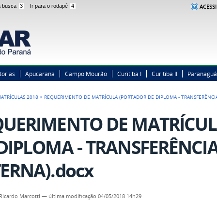
 a busca
3
Ir para o rodapé
4
ACESSI
torias
Apucarana
Campo Mourão
Curitiba I
Curitiba II
Paranaguá
ATRÍCULAS 2018
>
REQUERIMENTO DE MATRÍCULA (PORTADOR DE DIPLOMA - TRANSFERÊNCI
QUERIMENTO DE MATRÍCUL
DIPLOMA - TRANSFERÊNCI
ERNA).docx
Ricardo Marcotti
—
última modificação
04/05/2018 14h29