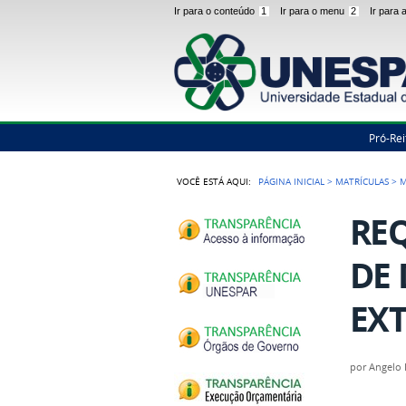
Ir para o conteúdo
1
Ir para o menu
2
Ir para
Pró-Rei
VOCÊ ESTÁ AQUI:
PÁGINA INICIAL
>
MATRÍCULAS
>
M
RE
DE 
EXT
por
Angelo 