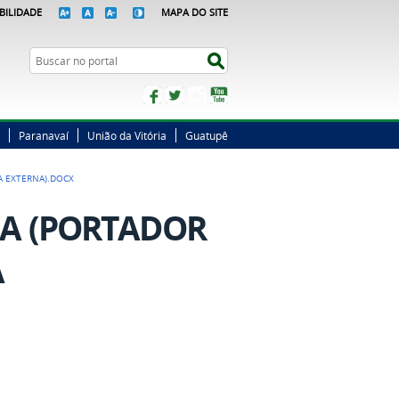
BILIDADE
MAPA DO SITE
Busca
Buscar no portal
Facebook
Twitter
Instagram
YouTube
Paranavaí
União da Vitória
Guatupê
A EXTERNA).DOCX
A (PORTADOR
A