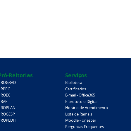
Pró-Reitorias
Serviços
PROGRAD
Biblioteca
PRPPG
Certificados
PROEC
E-mail - Office365
PRAF
E-protocolo Digital
PROPLAN
Horário de Atendimento
PROGESP
Lista de Ramais
PROPEDH
Moodle - Unespar
Perguntas Frequentes