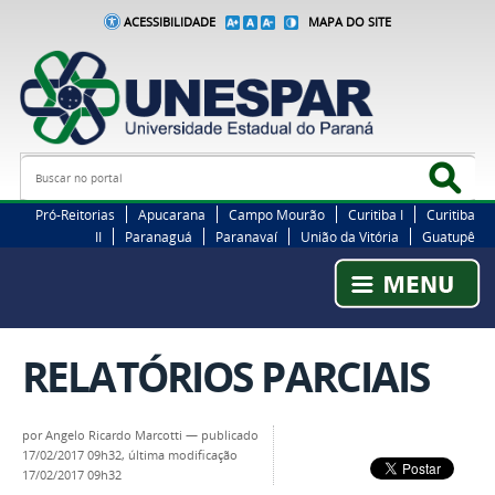
ACESSIBILIDADE
MAPA DO SITE
Busca
Bus
Pró-Reitorias
Apucarana
Campo Mourão
Curitiba I
Curitiba
II
Paranaguá
Paranavaí
União da Vitória
Guatupê
RELATÓRIOS PARCIAIS
por
Angelo Ricardo Marcotti
—
publicado
17/02/2017 09h32,
última modificação
17/02/2017 09h32