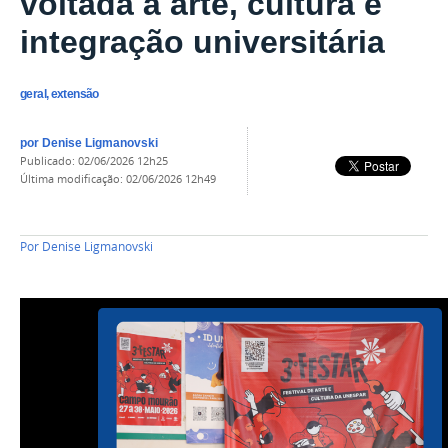
voltada à arte, cultura e
integração universitária
geral, extensão
por
Denise Ligmanovski
publicado
:
02/06/2026 12h25
última modificação
:
02/06/2026 12h49
Por
Denise Ligmanovski