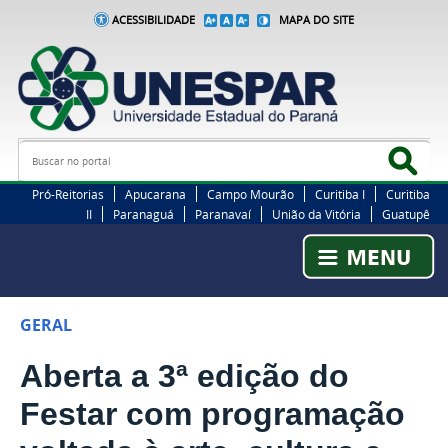
ACESSIBILIDADE
MAPA DO SITE
Busca
Bus
Pró-Reitorias
Apucarana
Campo Mourão
Curitiba I
Curitiba
II
Paranaguá
Paranavaí
União da Vitória
Guatupê
GERAL
Aberta a 3ª edição do
Festar com programação