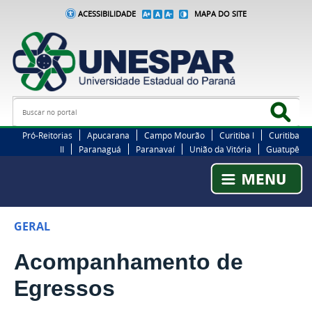
ACESSIBILIDADE
MAPA DO SITE
Busca
Bus
Pró-Reitorias
Apucarana
Campo Mourão
Curitiba I
Curitiba
II
Paranaguá
Paranavaí
União da Vitória
Guatupê
GERAL
Acompanhamento de
Egressos