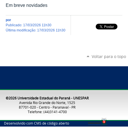
Em breve novidades
por
publicado
:
17/03/2026 11h30
última modificação
:
17/03/2026 11h30
Voltar para o topo
©2026 Universidade Estadual do Paraná - UNESPAR
Avenida Rio Grande do Norte, 1525
87701-020 - Centro - Paranavaí - PR
Telefone: (44)3141-4700
Desenvolvido com CMS de código aberto