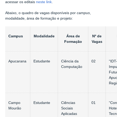
acessar os editais
neste link
.
Abaixo, o quadro de vagas disponíveis por
campus
,
modalidade, área de formação e projeto:
Campus
Modalidade
Área de
Nº de
Formação
Vagas
Apucarana
Estudante
Ciência da
02
“ID
Computação
Impu
Futu
Apuc
Regi
Campo
Estudante
Ciências
01
“Con
Mourão
Sociais
Hote
Aplicadas
Tecn