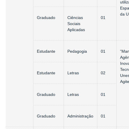
utili
Espa
da U
Graduado
Ciências
01
Sociais
Aplicadas
Estudante
Pedagogia
01
“Man
Agên
Inov
Tecn
Estudante
Letras
02
Unes
Agit
Graduado
Letras
01
Graduado
Administração
01