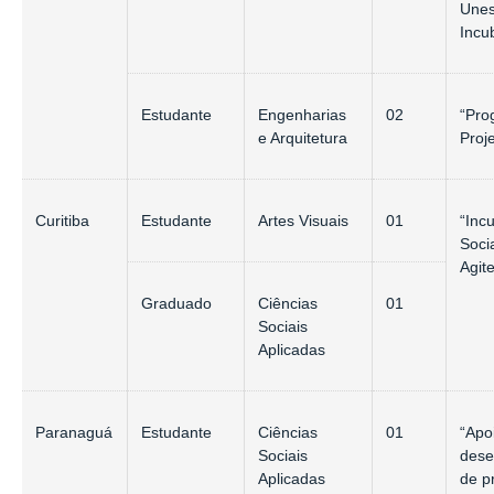
Une
Incu
Estudante
Engenharias
02
“Pro
e Arquitetura
Proj
Curitiba
Estudante
Artes Visuais
01
“Inc
Soci
Agit
Graduado
Ciências
01
Sociais
Aplicadas
Paranaguá
Estudante
Ciências
01
“Apo
Sociais
dese
Aplicadas
de p