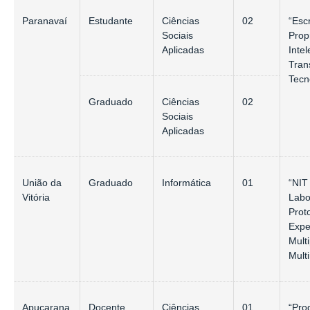
Paranavaí
Estudante
Ciências
02
“Escr
Sociais
Prop
Aplicadas
Intel
Tran
Tecn
Graduado
Ciências
02
Sociais
Aplicadas
União da
Graduado
Informática
01
“NIT
Vitória
Labo
Prot
Expe
Mult
Mult
Apucarana
Docente
Ciências
01
“Pro