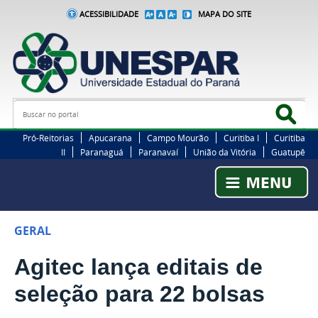
ACESSIBILIDADE
MAPA DO SITE
Busca
Bus
Pró-Reitorias
Apucarana
Campo Mourão
Curitiba I
Curitiba
II
Paranaguá
Paranavaí
União da Vitória
Guatupê
GERAL
Agitec lança editais de
seleção para 22 bolsas