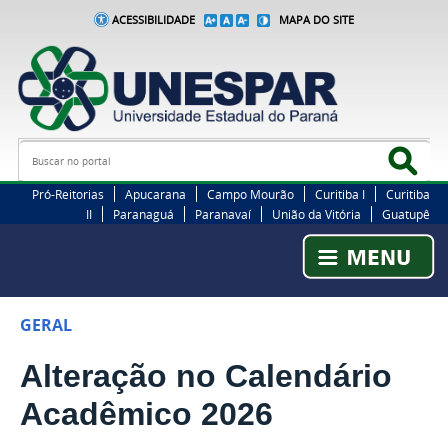
ACESSIBILIDADE
MAPA DO SITE
Busca
Bus
Pró-Reitorias
Apucarana
Campo Mourão
Curitiba I
Curitiba
II
Paranaguá
Paranavaí
União da Vitória
Guatupê
GERAL
Alteração no Calendário
Acadêmico 2026