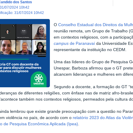
Candido dos Santos
31/07/2024 10h42
dificação
:
31/07/2024 10h42
O
Conselho Estadual dos Direitos da Mu
reunião remota, um Grupo de Trabalho (GT
em contextos religiosos, com a participa
campus
de Paranavaí
da Universidade Es
representante da instituição no CEDM.
Uma das líderes do Grupo de Pesquisa Gên
Unespar, Barboza afirmou que o GT prete
alcancem lideranças e mulheres em difere
Segundo a docente, a formação do GT “te
ideranças de diferentes religiões, com ênfase nas de matriz afro-brasil
 “acontece também nos contextos religiosos, permeados pela cultura do 
ainda lembrou que existe grande preocupação com a questão no Para
em violência no país, de acordo com o
relatório 2023 do Atlas da Violê
uto de Pesquisa Econômica Aplicada (Ipea)
.