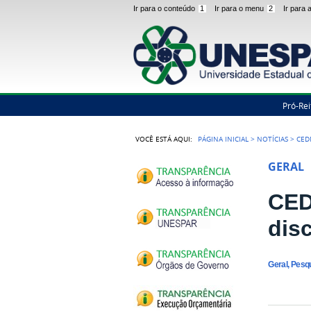
Ir para o conteúdo
1
Ir para o menu
2
Ir para
Pró-Rei
VOCÊ ESTÁ AQUI:
PÁGINA INICIAL
>
NOTÍCIAS
>
CED
GERAL
CED
dis
Geral, Pesq