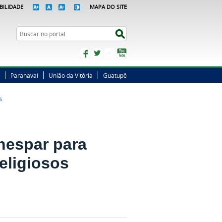
BILIDADE
MAPA DO SITE
Busca
Buscar no portal
Facebook
Twitter
Instagram
YouTube
Paranavaí
União da Vitória
Guatupê
S
nespar para
eligiosos