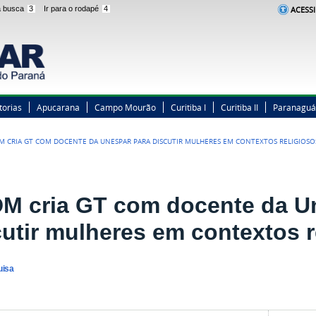
 a busca
3
Ir para o rodapé
4
ACESSI
torias
Apucarana
Campo Mourão
Curitiba I
Curitiba II
Paranaguá
M CRIA GT COM DOCENTE DA UNESPAR PARA DISCUTIR MULHERES EM CONTEXTOS RELIGIOSO
M cria GT com docente da U
cutir mulheres em contextos r
uisa