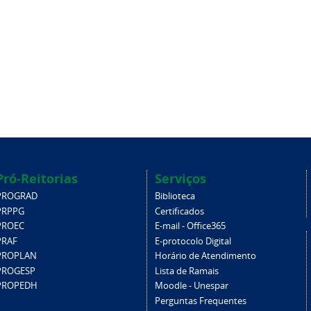
Pró-Reitorias
Serviços
PROGRAD
Biblioteca
PRPPG
Certificados
PROEC
E-mail - Office365
PRAF
E-protocolo Digital
PROPLAN
Horário de Atendimento
PROGESP
Lista de Ramais
PROPEDH
Moodle - Unespar
Perguntas Frequentes