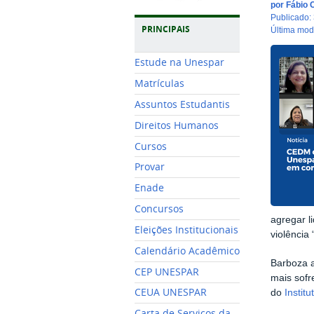
por
Fábio 
publicado
:
PRINCIPAIS
última mo
Estude na Unespar
Matrículas
Assuntos Estudantis
Direitos Humanos
Cursos
Provar
Enade
Concursos
agregar l
Eleições Institucionais
violência
Calendário Acadêmico
Barboza 
CEP UNESPAR
mais sofr
CEUA UNESPAR
do
Instit
Carta de Serviços da