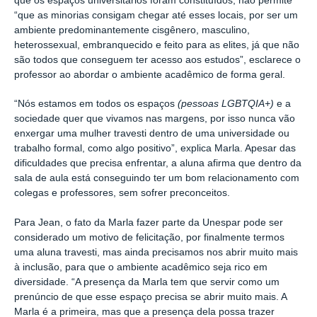
que os espaços universitários foram constituídos, não permite
“que as minorias consigam chegar até esses locais, por ser um
ambiente predominantemente cisgênero, masculino,
heterossexual, embranquecido e feito para as elites, já que não
são todos que conseguem ter acesso aos estudos”, esclarece o
professor ao abordar o ambiente acadêmico de forma geral.
“Nós estamos em todos os espaços
(pessoas LGBTQIA+)
e a
sociedade quer que vivamos nas margens, por isso nunca vão
enxergar uma mulher travesti dentro de uma universidade ou
trabalho formal, como algo positivo”, explica Marla. Apesar das
dificuldades que precisa enfrentar, a aluna afirma que dentro da
sala de aula está conseguindo ter um bom relacionamento com
colegas e professores, sem sofrer preconceitos.
Para Jean, o fato da Marla fazer parte da Unespar pode ser
considerado um motivo de felicitação, por finalmente termos
uma aluna travesti, mas ainda precisamos nos abrir muito mais
à inclusão, para que o ambiente acadêmico seja rico em
diversidade. “A presença da Marla tem que servir como um
prenúncio de que esse espaço precisa se abrir muito mais. A
Marla é a primeira, mas que a presença dela possa trazer