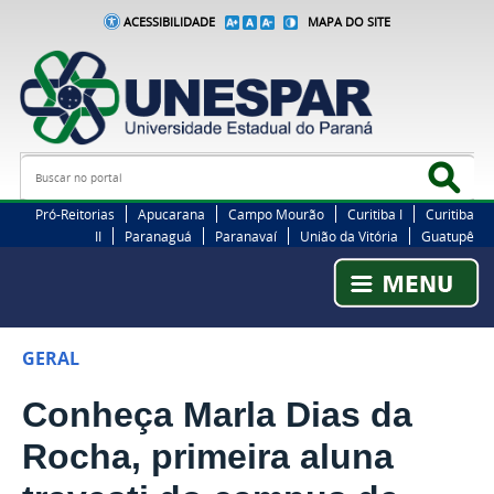
ACESSIBILIDADE
MAPA DO SITE
Busca
Bus
Pró-Reitorias
Apucarana
Campo Mourão
Curitiba I
Curitiba
II
Paranaguá
Paranavaí
União da Vitória
Guatupê
GERAL
Conheça Marla Dias da
Rocha, primeira aluna