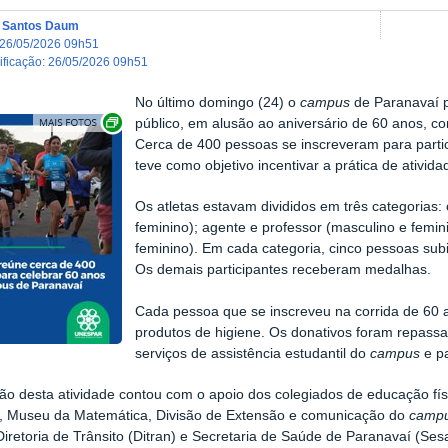
a Santos Daum
26/05/2026 09h51
dificação
:
26/05/2026 09h51
No último domingo (24) o
campus
de Paranavaí 
Exibir carrossel de imagens
público, em alusão ao aniversário de 60 anos, 
Cerca de 400 pessoas se inscreveram para particip
teve como objetivo incentivar a prática de atividad
Os atletas estavam divididos em três categorias
feminino); agente e professor (masculino e femin
feminino). Em cada categoria, cinco pessoas sub
Os demais participantes receberam medalhas.
Cada pessoa que se inscreveu na corrida de 60 
produtos de higiene. Os donativos foram repass
serviços de assistência estudantil do
campus
e pa
ção desta atividade contou com o apoio dos colegiados de educação fí
d, Museu da Matemática, Divisão de Extensão e comunicação do
camp
iretoria de Trânsito (Ditran) e Secretaria de Saúde de Paranavaí (Ses