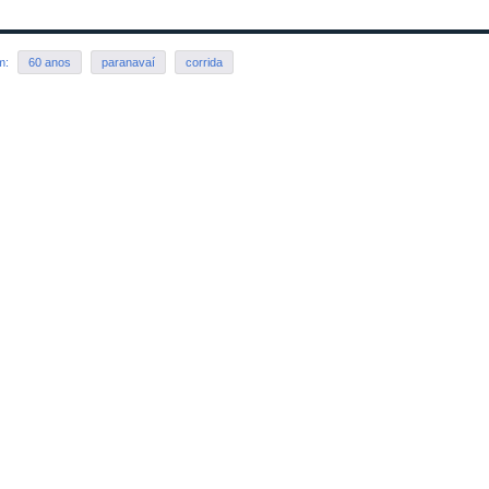
em:
60 anos
paranavaí
corrida