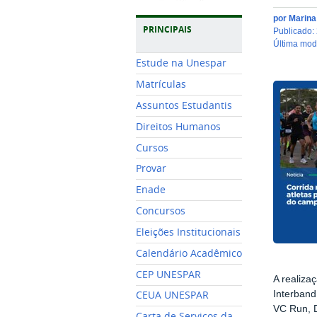
por
Marin
PRINCIPAIS
publicado
:
última mo
Estude na Unespar
Matrículas
Assuntos Estudantis
Direitos Humanos
Cursos
Provar
Enade
Concursos
Eleições Institucionais
Calendário Acadêmico
CEP UNESPAR
A realiza
CEUA UNESPAR
Interban
VC Run, D
Carta de Serviços da