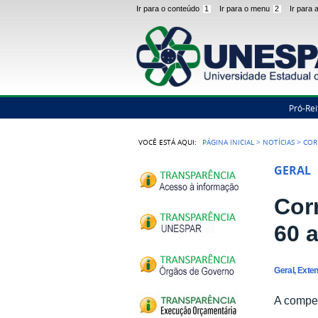
Ir para o conteúdo
1
Ir para o menu
2
Ir para
Pró-Rei
VOCÊ ESTÁ AQUI:
PÁGINA INICIAL
>
NOTÍCIAS
>
COR
GERAL
Corr
60 
Geral, Exte
A compet