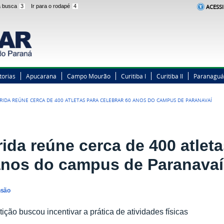
 a busca
3
Ir para o rodapé
4
ACESSI
torias
Apucarana
Campo Mourão
Curitiba I
Curitiba II
Paranaguá
RIDA REÚNE CERCA DE 400 ATLETAS PARA CELEBRAR 60 ANOS DO CAMPUS DE PARANAVAÍ
ida reúne cerca de 400 atleta
anos do campus de Paranavaí
nsão
ição buscou incentivar a prática de atividades físicas