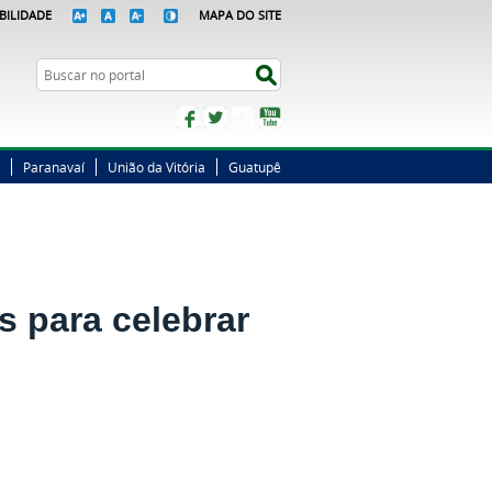
BILIDADE
MAPA DO SITE
Busca
Buscar no portal
Facebook
Twitter
Instagram
YouTube
Paranavaí
União da Vitória
Guatupê
s para celebrar