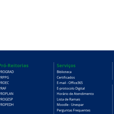
Pró-Reitorias
Serviços
PROGRAD
Biblioteca
PRPPG
Certificados
PROEC
E-mail - Office365
PRAF
E-protocolo Digital
PROPLAN
Horário de Atendimento
PROGESP
Lista de Ramais
PROPEDH
Moodle - Unespar
Perguntas Frequentes