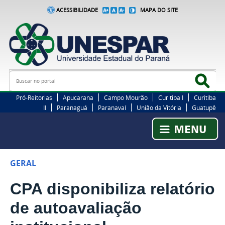
ACESSIBILIDADE
MAPA DO SITE
Busca
Bus
Pró-Reitorias
Apucarana
Campo Mourão
Curitiba I
Curitiba
II
Paranaguá
Paranavaí
União da Vitória
Guatupê
GERAL
CPA disponibiliza relatório
de autoavaliação