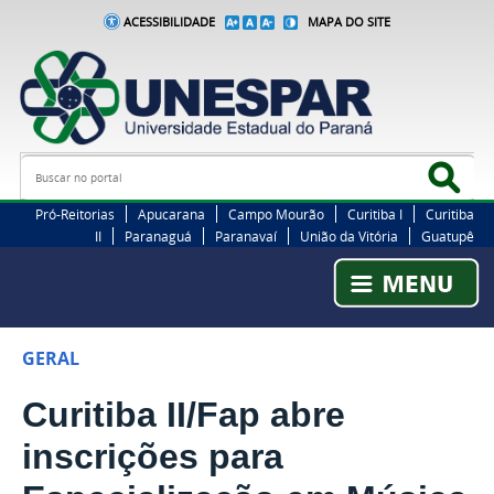
ACESSIBILIDADE
MAPA DO SITE
Busca
Bus
Pró-Reitorias
Apucarana
Campo Mourão
Curitiba I
Curitiba
II
Paranaguá
Paranavaí
União da Vitória
Guatupê
GERAL
Curitiba II/Fap abre
inscrições para