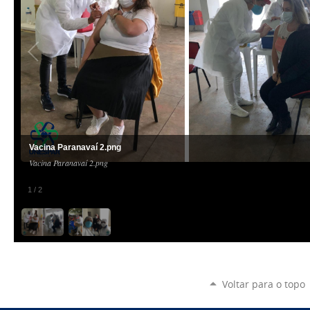
Vacina Paranavaí 2.png
Vacina Paranavaí 2.png
1
/
2
Voltar para o topo