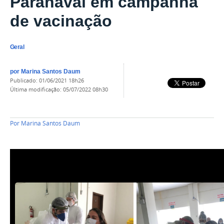
Paranavaí em campanha
de vacinação
Geral
por
Marina Santos Daum
publicado
:
01/06/2021 18h26
última modificação
:
05/07/2022 08h30
Por
Marina Santos Daum