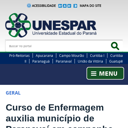
ACESSIBILIDADE
MAPA DO SITE
Busca
Bus
Pró-Reitorias
Apucarana
Campo Mourão
Curitiba I
Curitiba
II
Paranaguá
Paranavaí
União da Vitória
Guatupê
GERAL
Curso de Enfermagem
auxilia município de