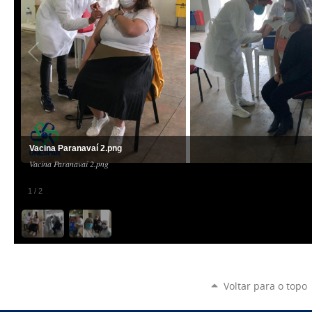
Vacina Paranavaí 2.png
Vacina Paranavaí 2.png
1
/
2
Voltar para o topo