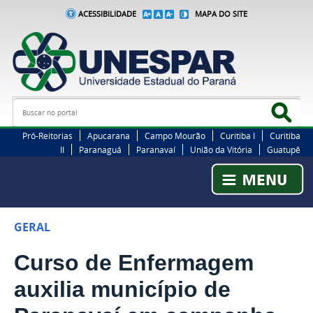
ACESSIBILIDADE
MAPA DO SITE
Busca
Bus
Pró-Reitorias
Apucarana
Campo Mourão
Curitiba I
Curitiba
II
Paranaguá
Paranavaí
União da Vitória
Guatupê
GERAL
Curso de Enfermagem
auxilia município de