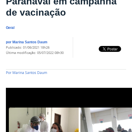
Paranavaí em campanha
de vacinação
Geral
por
Marina Santos Daum
publicado
:
01/06/2021 18h26
última modificação
:
05/07/2022 08h30
Por
Marina Santos Daum