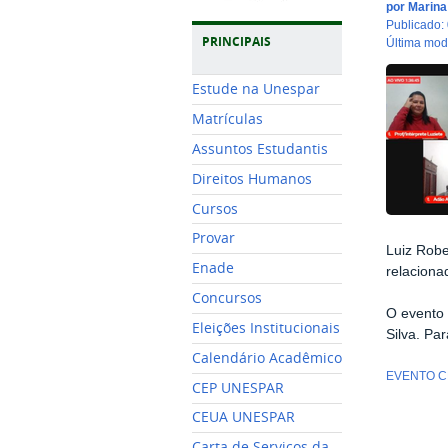
por
Marin
publicado
:
PRINCIPAIS
última mo
Estude na Unespar
Matrículas
Assuntos Estudantis
Direitos Humanos
Cursos
Provar
Luiz Robe
Enade
relaciona
Concursos
O evento 
Eleições Institucionais
Silva. Par
Calendário Acadêmico
EVENTO C
CEP UNESPAR
CEUA UNESPAR
Carta de Serviços da