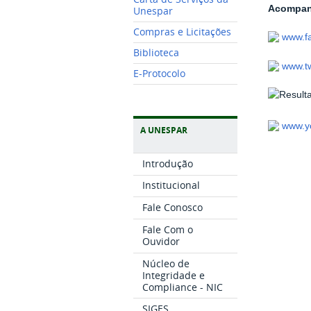
Acompanh
Unespar
Compras e Licitações
www.f
Biblioteca
www.tw
E-Protocolo
www.y
A UNESPAR
Introdução
Institucional
Fale Conosco
Fale Com o
Ouvidor
Núcleo de
Integridade e
Compliance - NIC
SIGES