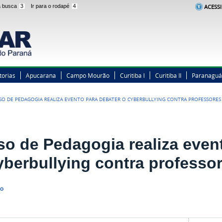
 a busca
3
Ir para o rodapé
4
ACESSI
torias
Apucarana
Campo Mourão
Curitiba I
Curitiba II
Paranaguá
SO DE PEDAGOGIA REALIZA EVENTO PARA DEBATER O CYBERBULLYING CONTRA PROFESSORES
so de Pedagogia realiza even
yberbullying contra professo
no