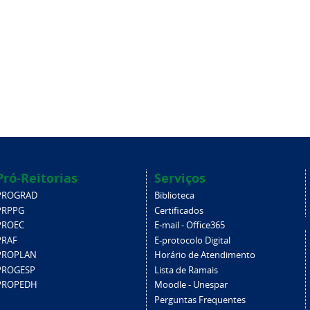
Pró-Reitorias
Serviços
PROGRAD
Biblioteca
PRPPG
Certificados
PROEC
E-mail - Office365
PRAF
E-protocolo Digital
PROPLAN
Horário de Atendimento
PROGESP
Lista de Ramais
PROPEDH
Moodle - Unespar
Perguntas Frequentes