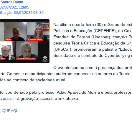
a Santos Daum
02/07/2021 12h05
dificação
:
05/07/2022 08h30
Na última quarta-feira (30) o Grupo de Es
Políticas e Educação (GEPEHPE), do Col
Estadual do Paraná (Unespar),
campus
Pa
pesquisa Teoria Crítica e Educação da Un
(UFSCar), promoveram a palestra “Educaçã
Sociedade e o combate do Cyberbullying c
O evento contou com a presença dos prof
rto Gomes e os participantes puderam conhecer os autores da Teoria C
dos ao contexto da sociedade atual.
foi coordenado pelo professor Adão Aparecido Molina e pela professo
a assistir à gravação, acesse o link abaixo.
LIQUE AQUI