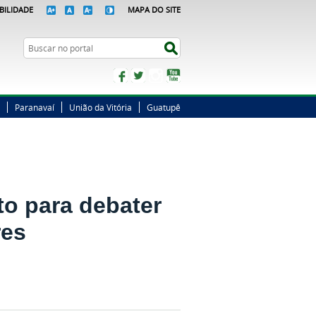
BILIDADE
MAPA DO SITE
Busca
Buscar no portal
Facebook
Twitter
Instagram
YouTube
Paranavaí
União da Vitória
Guatupê
to para debater
res