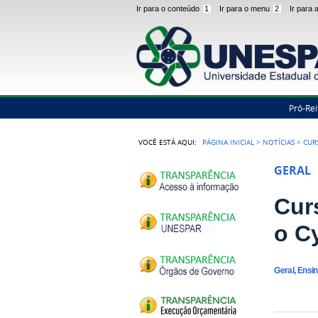
Ir para o conteúdo
1
Ir para o menu
2
Ir para
Pró-Rei
VOCÊ ESTÁ AQUI:
PÁGINA INICIAL
>
NOTÍCIAS
>
CUR
GERAL
Cur
o C
Geral, Ensi