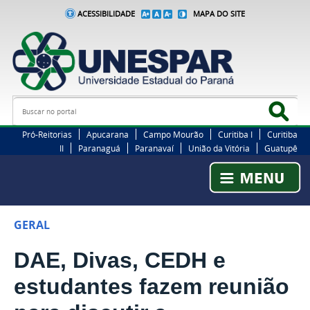
ACESSIBILIDADE
MAPA DO SITE
Busca
Bus
Pró-Reitorias
Apucarana
Campo Mourão
Curitiba I
Curitiba
II
Paranaguá
Paranavaí
União da Vitória
Guatupê
GERAL
DAE, Divas, CEDH e
estudantes fazem reunião