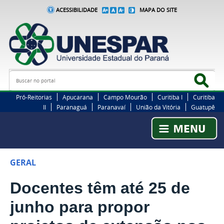
ACESSIBILIDADE
MAPA DO SITE
Busca
Bus
Pró-Reitorias
Apucarana
Campo Mourão
Curitiba I
Curitiba
II
Paranaguá
Paranavaí
União da Vitória
Guatupê
GERAL
Docentes têm até 25 de
junho para propor