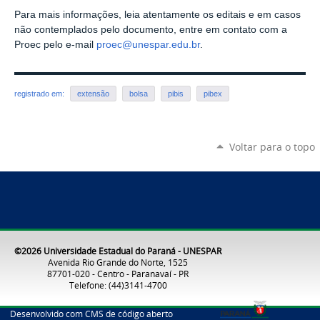
Para mais informações, leia atentamente os editais e em casos
não contemplados pelo documento, entre em contato com a
Proec pelo e-mail
proec@unespar.edu.br
.
registrado em:
extensão
bolsa
pibis
pibex
Voltar para o topo
©2026 Universidade Estadual do Paraná - UNESPAR
Avenida Rio Grande do Norte, 1525
87701-020 - Centro - Paranavaí - PR
Telefone: (44)3141-4700
Desenvolvido com CMS de código aberto