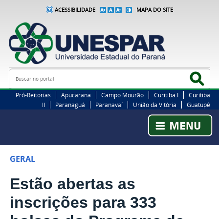
ACESSIBILIDADE
MAPA DO SITE
Busca
Bus
Pró-Reitorias
Apucarana
Campo Mourão
Curitiba I
Curitiba
II
Paranaguá
Paranavaí
União da Vitória
Guatupê
GERAL
Estão abertas as
inscrições para 333