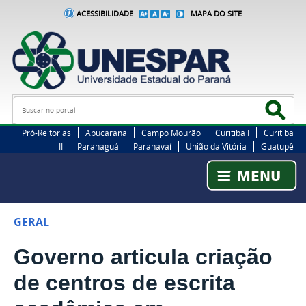
ACESSIBILIDADE
MAPA DO SITE
Busca
Bus
Pró-Reitorias
Apucarana
Campo Mourão
Curitiba I
Curitiba
II
Paranaguá
Paranavaí
União da Vitória
Guatupê
GERAL
Governo articula criação
de centros de escrita