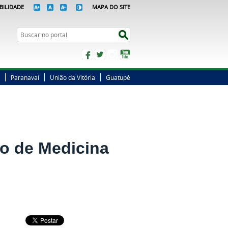
BILIDADE
MAPA DO SITE
Busca
Buscar no portal
Facebook
Twitter
Instagram
YouTube
Paranavaí
União da Vitória
Guatupê
so de Medicina