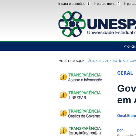
Ir para o conteúdo
1
Ir para o menu
2
Ir para
Pró-Rei
VOCÊ ESTÁ AQUI:
PÁGINA INICIAL
>
NOTÍCIAS
>
GOV
GERAL
Gov
em 
Geral, Ensi
por
publicado
: