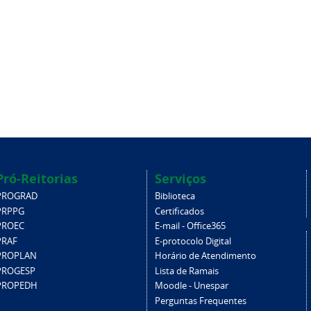
Pró-Reitorias
Serviços
PROGRAD
Biblioteca
PRPPG
Certificados
PROEC
E-mail - Office365
PRAF
E-protocolo Digital
PROPLAN
Horário de Atendimento
PROGESP
Lista de Ramais
PROPEDH
Moodle - Unespar
Perguntas Frequentes