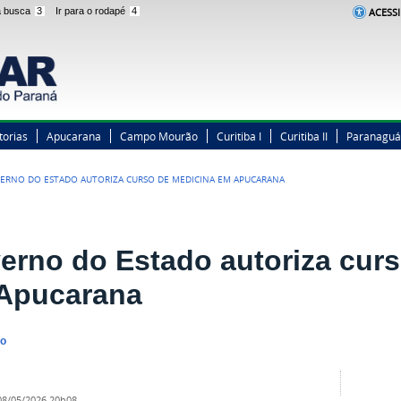
 a busca
3
Ir para o rodapé
4
ACESSI
torias
Apucarana
Campo Mourão
Curitiba I
Curitiba II
Paranaguá
ERNO DO ESTADO AUTORIZA CURSO DE MEDICINA EM APUCARANA
erno do Estado autoriza cur
Apucarana
no
08/05/2026 20h08