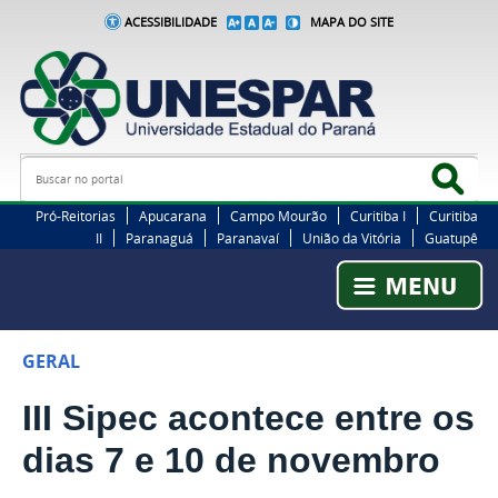
ACESSIBILIDADE
MAPA DO SITE
Busca
Bus
Pró-Reitorias
Apucarana
Campo Mourão
Curitiba I
Curitiba
II
Paranaguá
Paranavaí
União da Vitória
Guatupê
GERAL
III Sipec acontece entre os
dias 7 e 10 de novembro