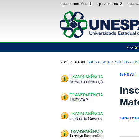
Ir para o conteúdo
1
Ir para o menu
2
Ir para
Pró-Rei
VOCÊ ESTÁ AQUI:
PÁGINA INICIAL
>
NOTÍCIAS
>
INS
GERAL
Ins
Mat
Geral, Ensi