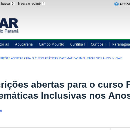
 a busca
3
Ir para o rodapé
4
ACESSI
torias
Apucarana
Campo Mourão
Curitiba I
Curitiba II
Paranaguá
CRIÇÕES ABERTAS PARA O CURSO PRÁTICAS MATEMÁTICAS INCLUSIVAS NOS ANOS INICIAIS
crições abertas para o curso 
emáticas Inclusivas nos Anos 
no