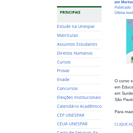
por
Marin
publicado
:
PRINCIPAIS
última mo
Estude na Unespar
Matrículas
Assuntos Estudantis
Direitos Humanos
Cursos
Provar
Enade
O curso s
em Educaç
Concursos
em Surdez
Eleições Institucionais
São Paulo
Calendário Acadêmico
Para mais
CEP UNESPAR
CEUA UNESPAR
CLIQUE A
Carta de Serviços da