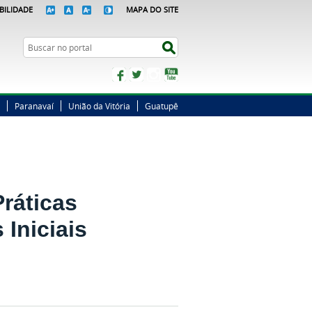
BILIDADE
MAPA DO SITE
Busca
Buscar no portal
Facebook
Twitter
Instagram
YouTube
Paranavaí
União da Vitória
Guatupê
Práticas
Iniciais