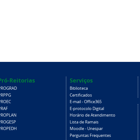
Pró-Reitorias
Serviços
PROGRAD
Biblioteca
PRPPG
Certificados
PROEC
E-mail - Office365
PRAF
E-protocolo Digital
PROPLAN
Horário de Atendimento
PROGESP
Lista de Ramais
PROPEDH
Moodle - Unespar
Perguntas Frequentes