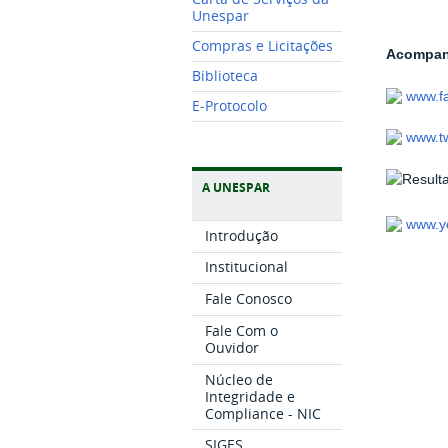
Unespar
Compras e Licitações
Acompanh
Biblioteca
www.f
E-Protocolo
www.tw
A UNESPAR
www.y
Introdução
Institucional
Fale Conosco
Fale Com o
Ouvidor
Núcleo de
Integridade e
Compliance - NIC
SIGES