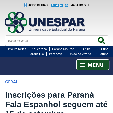
ACESSIBILIDADE
MAPA DO SITE
Busca
Bus
Pró-Reitorias
Apucarana
Campo Mourão
Curitiba I
Curitiba
II
Paranaguá
Paranavaí
União da Vitória
Guatupê
GERAL
Inscrições para Paraná
Fala Espanhol seguem até