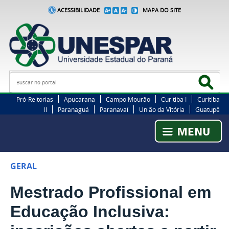
ACESSIBILIDADE
MAPA DO SITE
Busca
Bus
Pró-Reitorias
Apucarana
Campo Mourão
Curitiba I
Curitiba
II
Paranaguá
Paranavaí
União da Vitória
Guatupê
GERAL
Mestrado Profissional em
Educação Inclusiva: