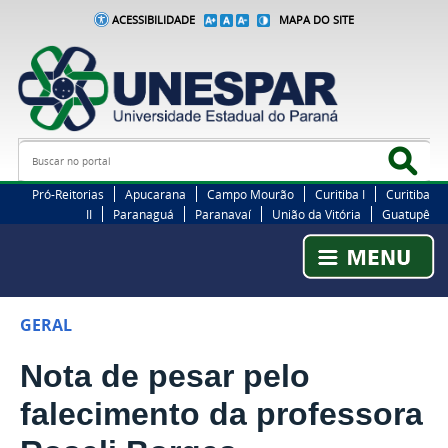
ACESSIBILIDADE
MAPA DO SITE
Busca
Bus
Pró-Reitorias
Apucarana
Campo Mourão
Curitiba I
Curitiba
II
Paranaguá
Paranavaí
União da Vitória
Guatupê
GERAL
Nota de pesar pelo
falecimento da professora