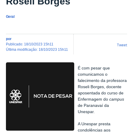
Roseli Borges
Geral
por
publicado
:
18/10/2023 15h11
Tweet
última modificação
:
18/10/2023 15h11
É com pesar que
comunicamos o
falecimento da professora
Roseli Borges, docente
aposentada do curso de
Enfermagem do
campus
de Paranavaí da
Unespar.
A Unespar presta
condolências aos