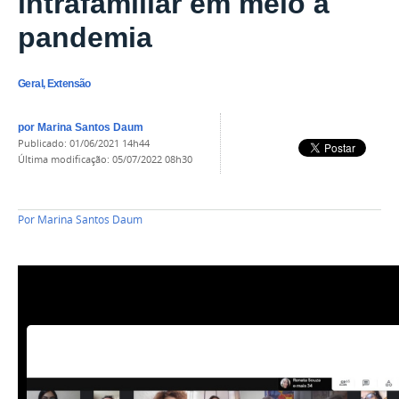
intrafamiliar em meio à
pandemia
Geral, Extensão
por
Marina Santos Daum
publicado
:
01/06/2021 14h44
última modificação
:
05/07/2022 08h30
Por
Marina Santos Daum