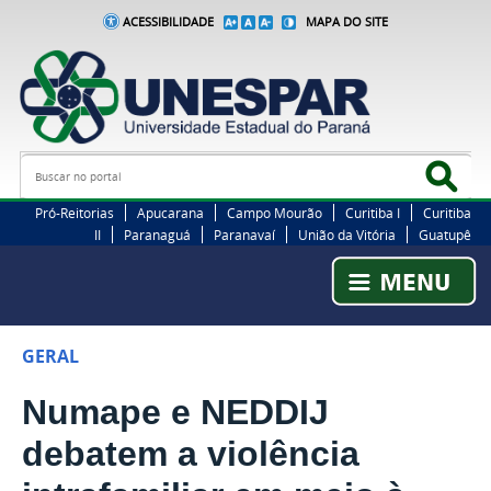
ACESSIBILIDADE
MAPA DO SITE
Busca
Bus
Pró-Reitorias
Apucarana
Campo Mourão
Curitiba I
Curitiba
II
Paranaguá
Paranavaí
União da Vitória
Guatupê
GERAL
Numape e NEDDIJ
debatem a violência