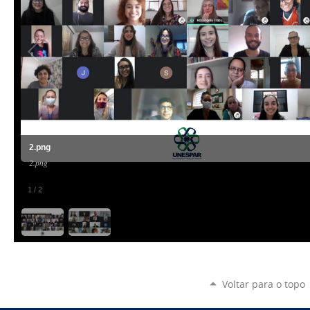
2.png
2.png
1
/
2
Voltar para o topo