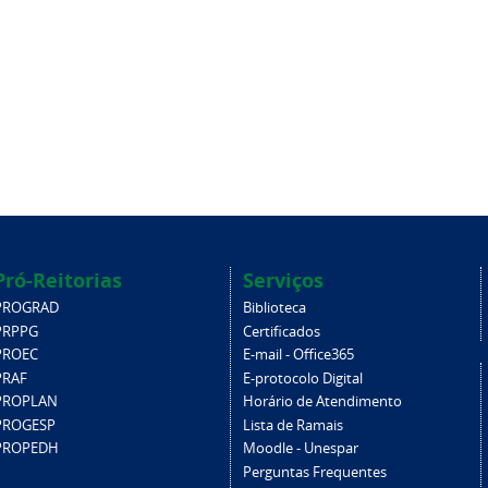
Pró-Reitorias
Serviços
PROGRAD
Biblioteca
PRPPG
Certificados
PROEC
E-mail - Office365
PRAF
E-protocolo Digital
PROPLAN
Horário de Atendimento
PROGESP
Lista de Ramais
PROPEDH
Moodle - Unespar
Perguntas Frequentes