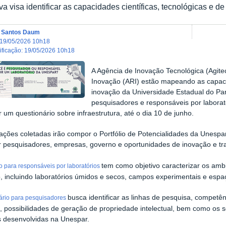
tiva visa identificar as capacidades científicas, tecnológicas e 
a Santos Daum
19/05/2026 10h18
dificação
:
19/05/2026 10h18
A Agência de Inovação Tecnológica (Agite
Inovação (ARI) estão mapeando as capacid
inovação da Universidade Estadual do Par
pesquisadores e responsáveis por laborat
 um questionário sobre infraestrutura, até o dia 10 de junho.
ações coletadas irão compor o Portfólio de Potencialidades da Unespar
 pesquisadores, empresas, governo e oportunidades de inovação e tra
tem como objetivo caracterizar os amb
o para responsáveis por laboratórios
ão, incluindo laboratórios úmidos e secos, campos experimentais e esp
busca identificar as linhas de pesquisa, competê
lário para pesquisadores
s, possibilidades de geração de propriedade intelectual, bem como os 
s desenvolvidas na Unespar.