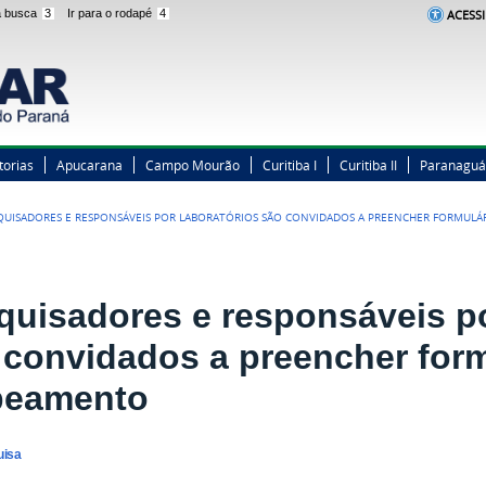
 a busca
3
Ir para o rodapé
4
ACESSI
torias
Apucarana
Campo Mourão
Curitiba I
Curitiba II
Paranaguá
QUISADORES E RESPONSÁVEIS POR LABORATÓRIOS SÃO CONVIDADOS A PREENCHER FORMUL
quisadores e responsáveis po
 convidados a preencher form
eamento
uisa