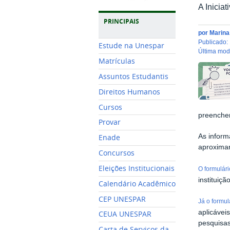
A Inicia
PRINCIPAIS
por
Marin
publicado
:
Estude na Unespar
última mo
Matrículas
Assuntos Estudantis
Direitos Humanos
Cursos
preencher
Provar
As inform
Enade
aproximar
Concursos
Eleições Institucionais
O formulári
instituiç
Calendário Acadêmico
CEP UNESPAR
Já o formu
aplicávei
CEUA UNESPAR
pesquisa
Carta de Serviços da