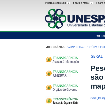
Ir para o conteúdo
1
Ir para o menu
2
Ir para
Pró-Rei
VOCÊ ESTÁ AQUI:
PÁGINA INICIAL
>
NOTÍCIAS
>
PES
GERAL
Pes
são
map
Geral, Pesq