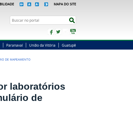
BILIDADE
MAPA DO SITE
Busca
Buscar no portal
Facebook
Twitter
Instagram
YouTube
Paranavaí
União da Vitória
Guatupê
ÁRIO DE MAPEAMENTO
r laboratórios
ulário de