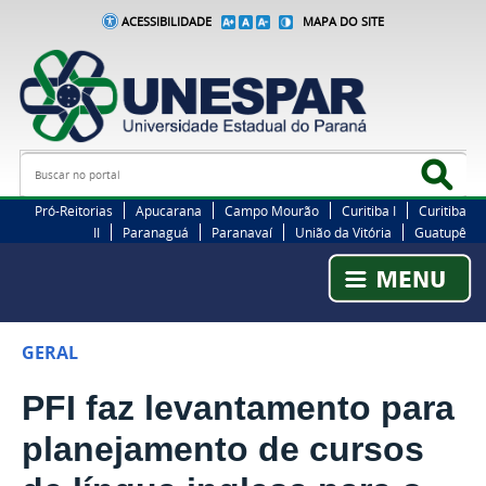
ACESSIBILIDADE
MAPA DO SITE
Busca
Bus
Pró-Reitorias
Apucarana
Campo Mourão
Curitiba I
Curitiba
II
Paranaguá
Paranavaí
União da Vitória
Guatupê
GERAL
PFI faz levantamento para
planejamento de cursos