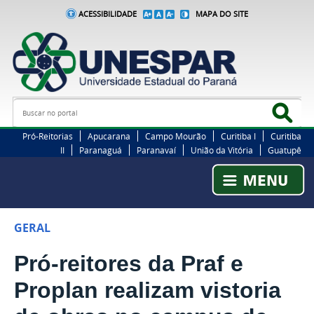
ACESSIBILIDADE
MAPA DO SITE
Busca
Bus
Pró-Reitorias
Apucarana
Campo Mourão
Curitiba I
Curitiba
II
Paranaguá
Paranavaí
União da Vitória
Guatupê
GERAL
Pró-reitores da Praf e
Proplan realizam vistoria