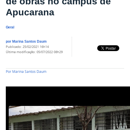
de obras no campus de
Apucarana
Geral
por
Marina Santos Daum
publicado
:
25/02/2021 16h14
última modificação
:
05/07/2022 08h29
Por
Marina Santos Daum