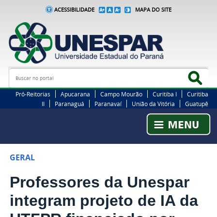
ACESSIBILIDADE
MAPA DO SITE
Busca
Bus
Pró-Reitorias
Apucarana
Campo Mourão
Curitiba I
Curitiba
II
Paranaguá
Paranavaí
União da Vitória
Guatupê
GERAL
Professores da Unespar
integram projeto de IA da