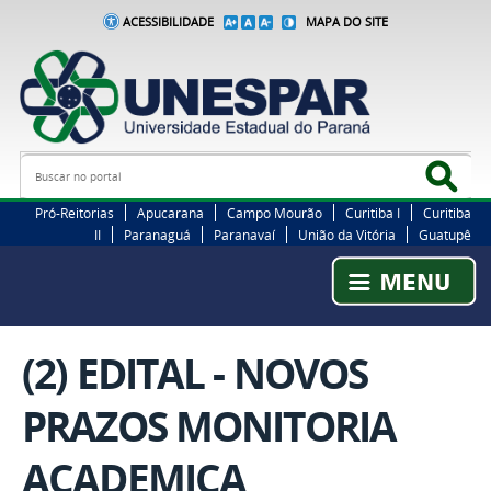
ACESSIBILIDADE
MAPA DO SITE
Busca
Bus
Pró-Reitorias
Apucarana
Campo Mourão
Curitiba I
Curitiba
II
Paranaguá
Paranavaí
União da Vitória
Guatupê
(2) EDITAL - NOVOS
PRAZOS MONITORIA
ACADEMICA