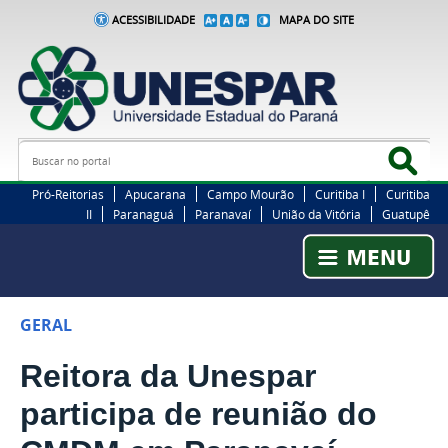
ACESSIBILIDADE
MAPA DO SITE
Busca
Bus
Pró-Reitorias
Apucarana
Campo Mourão
Curitiba I
Curitiba
II
Paranaguá
Paranavaí
União da Vitória
Guatupê
GERAL
Reitora da Unespar
participa de reunião do