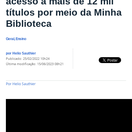
acesso a mais de 12 mil
títulos por meio da Minha
Biblioteca
Geral, Ensino
por
Helio Sauthier
publicado
:
25/02/2022 10h24
última modificação
:
15/06/2023 08h21
Por
Helio Sauthier