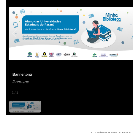
Banner.png
Banner.png
1
/
1