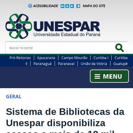
ACESSIBILIDADE
MAPA DO SITE
Busca
Bus
Pró-Reitorias
Apucarana
Campo Mourão
Curitiba I
Curitiba
II
Paranaguá
Paranavaí
União da Vitória
Guatupê
GERAL
Sistema de Bibliotecas da
Unespar disponibiliza