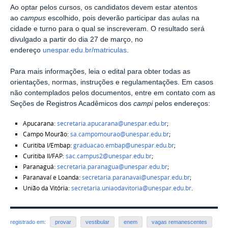
Ao optar pelos cursos, os candidatos devem estar atentos
ao
campus
escolhido, pois deverão participar das aulas na
cidade e turno para o qual se inscreveram. O resultado será
divulgado a partir do dia 27 de março, no
endereço
unespar.edu.br/matriculas
.
Para mais informações, leia o edital para obter todas as
orientações, normas, instruções e regulamentações. Em casos
não contemplados pelos documentos, entre em contato com as
Seções de Registros Acadêmicos dos
campi
pelos endereços:
Apucarana:
secretaria.apucarana@unespar.edu.br
;
Campo Mourão:
sa.campomourao@unespar.edu.br
;
Curitiba I/Embap:
graduacao.embap@unespar.edu.br
;
Curitiba II/FAP:
sac.campus2@unespar.edu.br
;
Paranaguá:
secretaria.paranagua@unespar.edu.br
;
Paranavaí e Loanda:
secretaria.paranavai@unespar.edu.br
;
União da Vitória:
secretaria.uniaodavitoria@unespar.edu.br
.
registrado em:
provar
vestibular
enem
vagas remanescentes