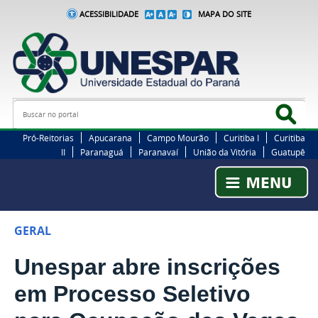
ACESSIBILIDADE
MAPA DO SITE
Busca
Bus
Pró-Reitorias
Apucarana
Campo Mourão
Curitiba I
Curitiba
II
Paranaguá
Paranavaí
União da Vitória
Guatupê
GERAL
Unespar abre inscrições
em Processo Seletivo