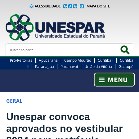
ACESSIBILIDADE
MAPA DO SITE
Busca
Bus
Pró-Reitorias
Apucarana
Campo Mourão
Curitiba I
Curitiba
II
Paranaguá
Paranavaí
União da Vitória
Guatupê
GERAL
Unespar convoca
aprovados no vestibular