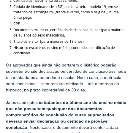
Certidão de
n
ascimento ou
c
asamento;
Cédula de
i
dentidade
c
ivil (RG) ou da
c
arteira
m
odelo 19, em se
tratando de estrangeiro
,
(
frente e verso
,
como o original), numa
única peça;
CPF;
Documento
m
ilitar ou
c
ertificado de
d
ispensa
m
ilitar (para maiores
de 18 anos do sexo masculino);
Título de
e
leitor (para maiores de 18 anos);
Histórico
e
scolar do
e
nsino
m
édio, contendo a
c
ertificação de
c
onclusão.
Os aprovado
s que ainda não portarem
o
histórico
poder
ão
submeter ao site
declaração ou certidão de conclusão assinada
e carimbada pela autoridade escolar
. Nes
t
e caso, a matrícula
será condicional
– sem registro efetivado
–
até a entrega
do
histórico
,
no prazo impreterível de 30 dias.
Já os candidatos
estudantes do último ano do ensino médio
que não
po
ssuírem
quaisquer dos documentos
comprobatórios
de
conclusão
do curso
supracitados
,
deverão enviar declaração ou certidão de provável
conclusã
o.
Neste caso,
o documento
deverá conter
a
data