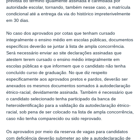
prevista
d
o término
igualmente assinada e carimbada por
autoridade escolar, tornando,
também nesse caso, a matrícula
condicional até a entrega da via do histórico
impreterivelmente
em
30 dias.
No caso dos aprovados por cotas
que tenham cursado
integralmente o ensino médio em escolas públicas,
documentos
específicos deverão se ju
ntar
à
lista d
e
ampla concorrência.
S
erá necessário enviar
ao site
declaraç
ões
assinada
s
que
ateste
m
terem cursado o ensino médio integralmente em
escolas públicas
e
que
informe
m
que o
candidato
n
ão tenha
concluído curso de graduação
.
No que diz respeito
especificamente
aos aprovados pretos e pardos
, deverão ser
anexados os mesmos documentos somados
à autodeclaração
étnico-racial
,
devidamente assinada
. Também
é necessário que
o candidato selecionado tenha participado da banca de
h
eteroidentificação
para a validação da autodeclaração étnico-
ra
cial, sob pena
de ser colocado na lista de ampla concorrência,
caso não
tenha comparecido
ou s
ido
reprovado.
Os aprovados por meio da reserva de vagas para
candidatos
com deficiência deverão subm
e
ter ao site
a autodeclaração de