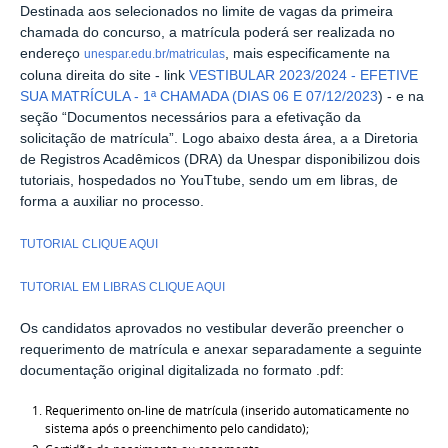
Destinada aos selecionados no limite de vagas da primeira
chamada do concurso,
a matrícula
poderá
ser realizada
no
endereço
,
mais
especificamente
n
a
unespar.edu.br/matriculas
coluna direita do site
-
link
VESTIBULAR 2023/2024 - EFETIVE
SUA MATRÍCULA - 1ª CHAMADA (DIAS 06 E 07/12/2023
)
-
e
na
seção
“
Documentos necessários para a efetivação da
solicitação de matrícula
”
.
Logo abaixo
desta
área,
a a Diretoria
de Registros Acadêmicos (DRA) da
U
nespar
disponibilizou dois
tutoriais
, hospedados no
You
T
t
ube
, sendo um em libras
, de
forma a auxiliar no processo.
TUTORIAL CLIQUE AQUI
TUTORIA
L EM LIBRAS
CL
IQUE AQUI
Os
candidato
s
aprovado
s
no vestibular
dever
ão
preencher o
requerimento de matrícula e anexar separadamente a
seguinte
documentação
original
digitalizada no formato .
pdf
:
Requerimento
on-line
de matrícula (inserido automaticamente no
sistema após o preenchimento pelo candidato
)
;