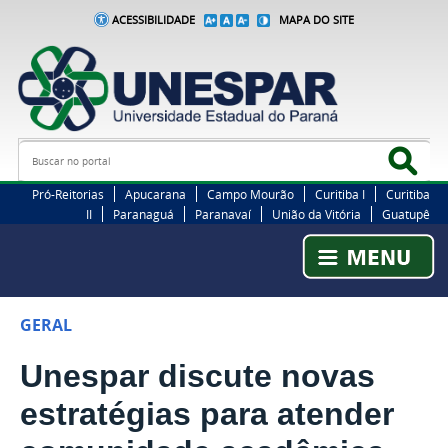
ACESSIBILIDADE
MAPA DO SITE
Busca
Bus
Pró-Reitorias
Apucarana
Campo Mourão
Curitiba I
Curitiba
II
Paranaguá
Paranavaí
União da Vitória
Guatupê
GERAL
Unespar discute novas
estratégias para atender