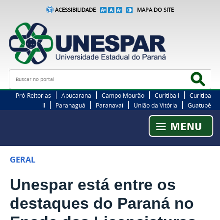
ACESSIBILIDADE
MAPA DO SITE
Busca
Bus
Pró-Reitorias
Apucarana
Campo Mourão
Curitiba I
Curitiba
II
Paranaguá
Paranavaí
União da Vitória
Guatupê
GERAL
Unespar está entre os
destaques do Paraná no