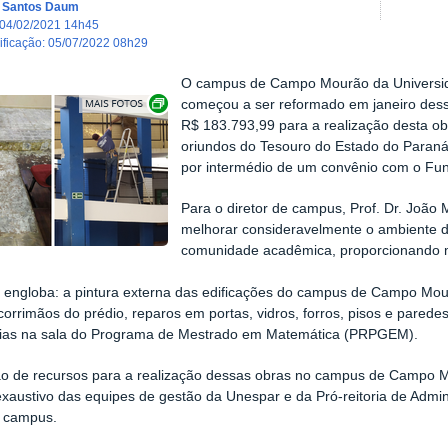
a Santos Daum
04/02/2021 14h45
dificação
:
05/07/2022 08h29
O campus de Campo Mourão da Universid
Exibir carrossel de imagens
começou a ser reformado em janeiro desse
R$ 183.793,99 para a realização desta o
oriundos do Tesouro do Estado do Paraná
por intermédio de um convênio com o Fu
Para o diretor de campus, Prof. Dr. João 
melhorar consideravelmente o ambiente d
comunidade acadêmica, proporcionando m
 engloba: a pintura externa das edificações do campus de Campo Mou
corrimãos do prédio, reparos em portas, vidros, forros, pisos e paredes,
órias na sala do Programa de Mestrado em Matemática (PRPGEM).
o de recursos para a realização dessas obras no campus de Campo Mo
exaustivo das equipes de gestão da Unespar e da Pró-reitoria de Admin
o campus.