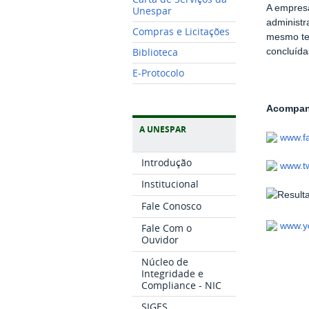
A empresa
Unespar
administr
Compras e Licitações
mesmo te
Biblioteca
concluída
E-Protocolo
Acompanh
A UNESPAR
www.f
Introdução
www.tw
Institucional
Fale Conosco
www.y
Fale Com o
Ouvidor
Núcleo de
Integridade e
Compliance - NIC
SIGES