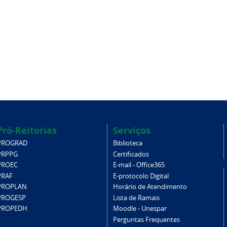
Pró-Reitorias
Serviços
PROGRAD
Biblioteca
PRPPG
Certificados
PROEC
E-mail - Office365
PRAF
E-protocolo Digital
PROPLAN
Horário de Atendimento
PROGESP
Lista de Ramais
PROPEDH
Moodle - Unespar
Perguntas Frequentes