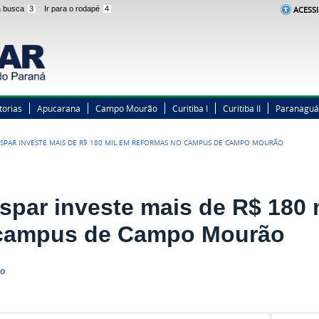
 a busca
3
Ir para o rodapé
4
ACESSI
torias
Apucarana
Campo Mourão
Curitiba I
Curitiba II
Paranaguá
SPAR INVESTE MAIS DE R$ 180 MIL EM REFORMAS NO CAMPUS DE CAMPO MOURÃO
spar investe mais de R$ 180 
campus de Campo Mourão
no