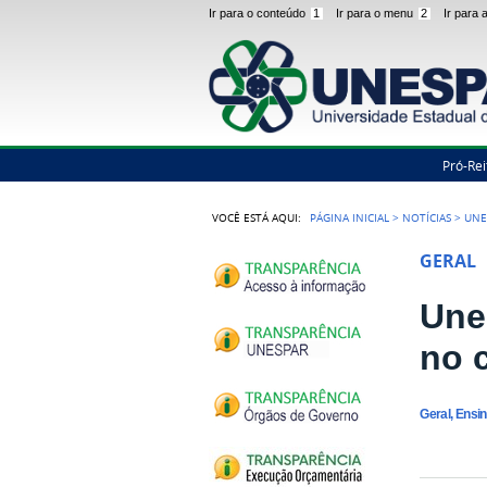
Ir para o conteúdo
1
Ir para o menu
2
Ir para
Pró-Rei
VOCÊ ESTÁ AQUI:
PÁGINA INICIAL
>
NOTÍCIAS
>
UNE
GERAL
Une
no 
Geral, Ensi