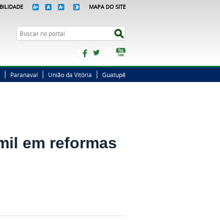
BILIDADE
MAPA DO SITE
Busca
Buscar no portal
Facebook
Twitter
Instagram
YouTube
Paranavaí
União da Vitória
Guatupê
mil em reformas