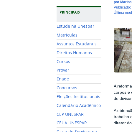
por
Marin
publicado
:
PRINCIPAIS
última mo
Estude na Unespar
Matrículas
Assuntos Estudantis
Direitos Humanos
Cursos
Provar
Enade
A reforma
Concursos
corpos e 
Eleições Institucionais
de divis
Calendário Acadêmico
A obtençã
CEP UNESPAR
trabalho 
CEUA UNESPAR
diretor d
Carta de Serviços da