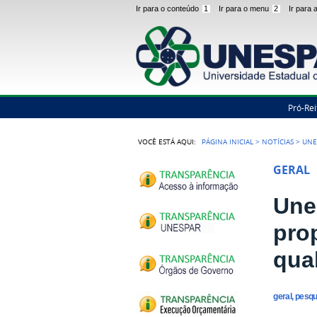
Ir para o conteúdo
1
Ir para o menu
2
Ir para
Pró-Rei
VOCÊ ESTÁ AQUI:
PÁGINA INICIAL
>
NOTÍCIAS
>
UNE
GERAL
Une
pro
qua
geral, pesq