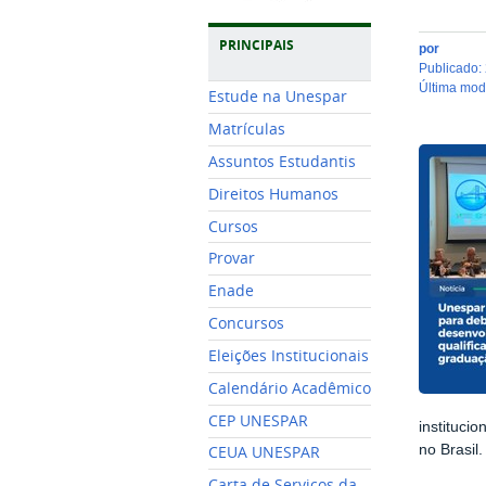
PRINCIPAIS
por
publicado
:
última mo
Estude na Unespar
Matrículas
Assuntos Estudantis
Direitos Humanos
Cursos
Provar
Enade
Concursos
Eleições Institucionais
Calendário Acadêmico
CEP UNESPAR
instituci
no Brasil.
CEUA UNESPAR
Carta de Serviços da