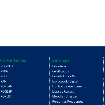
Pró-Reitorias
Serviços
PROGRAD
Biblioteca
PRPPG
Certificados
PROEC
E-mail - Office365
PRAF
E-protocolo Digital
PROPLAN
Horário de Atendimento
PROGESP
Lista de Ramais
PROPEDH
Moodle - Unespar
Perguntas Frequentes