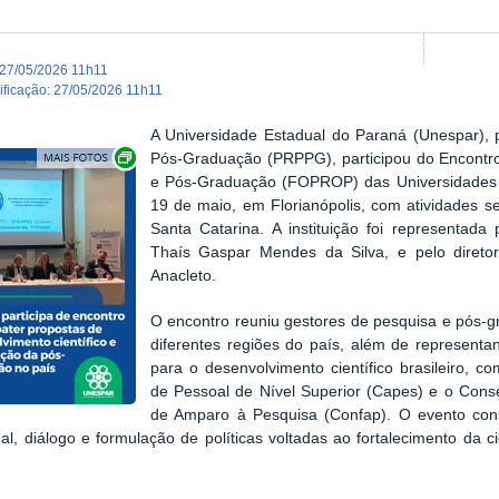
27/05/2026 11h11
dificação
:
27/05/2026 11h11
A Universidade Estadual do Paraná (Unespar), 
Exibir carrossel de imagens
Pós-Graduação (PRPPG), participou do Encontro
e Pós-Graduação (FOPROP) das Universidades Es
19 de maio, em Florianópolis, com atividades s
Santa Catarina. A instituição foi representada
Thaís Gaspar Mendes da Silva, e pelo diretor
Anacleto.
O encontro reuniu gestores de pesquisa e pós-g
diferentes regiões do país, além de representa
para o desenvolvimento científico brasileiro,
de Pessoal de Nível Superior (C
apes
) e o Cons
de Amparo à Pesquisa (C
onfap
). O evento con
onal, diálogo e formulação de políticas voltadas ao fortalecimento da