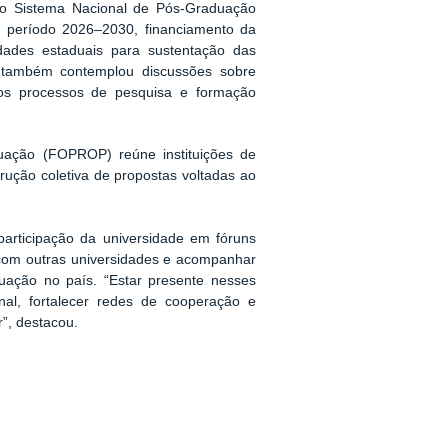
do Sistema Nacional de Pós-Graduação
 o período 2026–2030, financiamento da
idades estaduais para sustentação das
o também contemplou discussões sobre
 nos processos de pesquisa e formação
uação (FOPROP) reúne instituições de
rução coletiva de propostas voltadas ao
articipação da universidade em fóruns
ão com outras universidades e acompanhar
duação no país. “Estar presente nesses
onal, fortalecer redes de cooperação e
r
”, destacou.