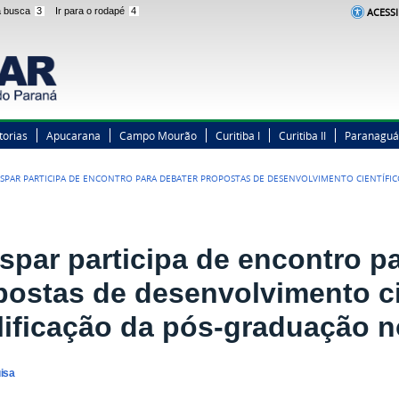
 a busca
3
Ir para o rodapé
4
ACESSI
torias
Apucarana
Campo Mourão
Curitiba I
Curitiba II
Paranaguá
SPAR PARTICIPA DE ENCONTRO PARA DEBATER PROPOSTAS DE DESENVOLVIMENTO CIENTÍFIC
spar participa de encontro p
postas de desenvolvimento ci
lificação da pós-graduação n
uisa