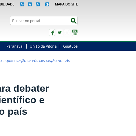
BILIDADE
MAPA DO SITE
Busca
Buscar no portal
Facebook
Twitter
Instagram
YouTube
Paranavaí
União da Vitória
Guatupê
O E QUALIFICAÇÃO DA PÓS-GRADUAÇÃO NO PAÍS
ara debater
entífico e
o país