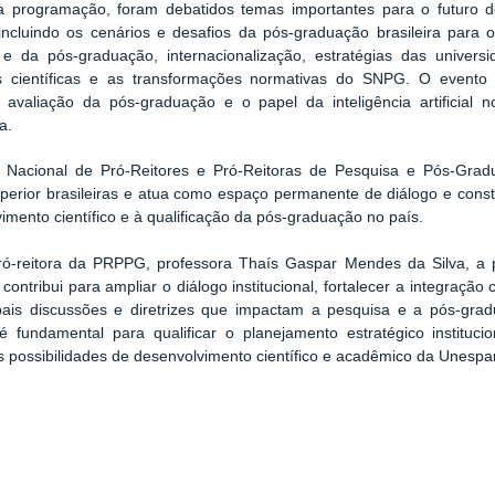
a programação, foram debatidos temas importantes para o futuro 
incluindo os cenários e desafios da pós-graduação brasileira para
 e da pós-graduação, internacionalização, estratégias das univers
es científicas e as transformações normativas do SNPG. O event
, avaliação da pós-graduação e o papel da inteligência artificial
a.
Nacional de Pró-Reitores e Pró-Reitoras de Pesquisa e Pós-Grad
perior brasileiras e atua como espaço permanente de diálogo e const
imento científico e à qualificação da pós-graduação no país.
ró-reitora da PRPPG, professora Thaís Gaspar Mendes da Silva, a p
 contribui para ampliar o diálogo institucional, fortalecer a integraç
ipais discussões e diretrizes que impactam a pesquisa e a pós-gra
 fundamental para qualificar o planejamento estratégico instituci
s possibilidades de desenvolvimento científico e acadêmico da U
nespa