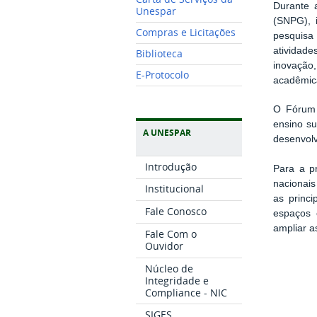
Durante 
Unespar
(SNPG), 
Compras e Licitações
pesquisa
atividad
Biblioteca
inovação
E-Protocolo
acadêmic
O Fórum 
ensino su
A UNESPAR
desenvolv
Introdução
Para a p
nacionais
Institucional
as princ
Fale Conosco
espaços é
ampliar a
Fale Com o
Ouvidor
Núcleo de
Integridade e
Compliance - NIC
SIGES