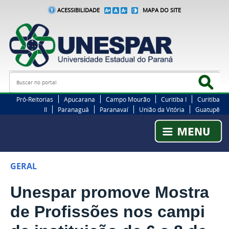
ACESSIBILIDADE
MAPA DO SITE
Busca
Bus
Pró-Reitorias
Apucarana
Campo Mourão
Curitiba I
Curitiba
II
Paranaguá
Paranavaí
União da Vitória
Guatupê
GERAL
Unespar promove Mostra
de Profissões nos campi