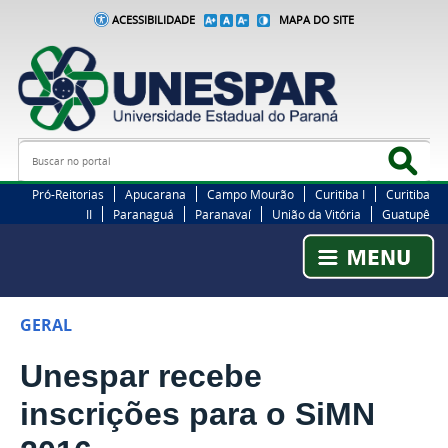
ACESSIBILIDADE
MAPA DO SITE
Busca
Bus
Pró-Reitorias
Apucarana
Campo Mourão
Curitiba I
Curitiba
II
Paranaguá
Paranavaí
União da Vitória
Guatupê
GERAL
Unespar recebe
inscrições para o SiMN