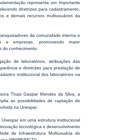
ulamentação representa um importante
belecendo diretrizes para cadastramento,
tos e demais recursos multiusuários da
 pesquisadores da comunidade interna e
ação e empresas, promovendo maior
eas do conhecimento.
ção de laboratórios, atribuições das
parência e diretrizes para prestação de
dastro institucional dos laboratórios na
sora Thais Gaspar Mendes da Silva, a
mplia as possibilidades de captação de
volvida na Unespar.
da Unespar em uma estrutura institucional
, inovação tecnológica e desenvolvimento
ede de Infraestrutura Multiusuária de
quisa (PNIPE/MCTI).