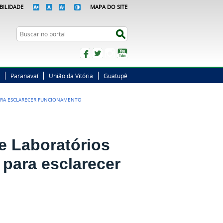
BILIDADE
MAPA DO SITE
Busca
Buscar no portal
Facebook
Twitter
Instagram
YouTube
Paranavaí
União da Vitória
Guatupê
PARA ESCLARECER FUNCIONAMENTO
e Laboratórios
 para esclarecer