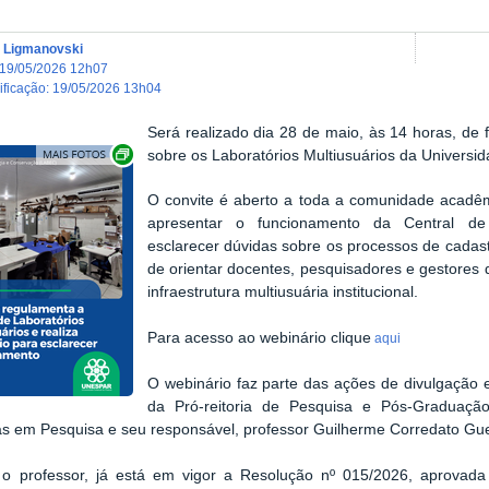
 Ligmanovski
19/05/2026 12h07
dificação
:
19/05/2026 13h04
Será realizado dia 28 de maio, às 14 horas, de 
Exibir carrossel de imagens
sobre os Laboratórios Multiusuários da Universi
O convite é aberto a toda a comunidade acadêm
apresentar o funcionamento da Central de L
esclarecer dúvidas sobre os processos de cadas
de orientar docentes, pesquisadores e gestores q
infraestrutura multiusuária institucional.
Para acesso ao webinário clique
aqui
O webinário faz parte das ações de divulgação e
da Pró-reitoria de Pesquisa e Pós-Graduaçã
as em Pesquisa e seu responsável, professor Guilherme Corredato Gue
o professor, já está em vigor a Resolução nº 015/2026, aprovada