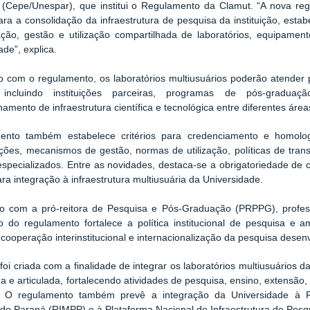
 (Cepe/Unespar), que institui o Regulamento da
Clamut. “A
nova reg
ra a consolidação da infraestrutura de pesquisa da instituição, esta
ção, gestão e utilização compartilhada de laboratórios, equipamen
ade”, explica.
 com o regulamento, os laboratórios multiusuários poderão atender
, incluindo instituições parceiras, programas de pós-gradu
hamento de infraestrutura científica e tecnológica entre diferentes ár
nto também estabelece critérios para credenciamento e homologa
ões, mecanismos de gestão, normas de utilização, políticas de trans
especializados. Entre as novidades, destaca-se a obrigatoriedade de ca
ra integração à infraestrutura multiusuária da Universidade.
o com a pró-reitora de Pesquisa e Pós-Graduação (PRPPG), profes
 do regulamento fortalece a política institucional de pesquisa e a
 cooperação interinstitucional e internacionalização da pesquisa desen
foi criada com a finalidade de integrar os laboratórios multiusuários 
a e articulada, fortalecendo atividades de pesquisa, ensino, extensão
co. O regulamento também prevê a integração da Universidade à R
do Paraná (RIMPP) e à Plataforma Nacional de Infraestrutura de Pes