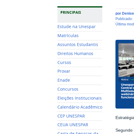
PRINCIPAIS
por
Denise
publicado
:
última mo
Estude na Unespar
Matrículas
Assuntos Estudantis
Direitos Humanos
Cursos
Provar
Enade
Concursos
Eleições Institucionais
Calendário Acadêmico
CEP UNESPAR
Estratégi
CEUA UNESPAR
Segundo 
Carta de Serviços da