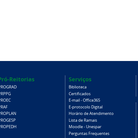
Pró-Reitorias
Serviços
PROGRAD
Biblioteca
PRPPG
Certificados
PROEC
E-mail - Office365
PRAF
E-protocolo Digital
PROPLAN
Horário de Atendimento
PROGESP
Lista de Ramais
PROPEDH
Moodle - Unespar
Perguntas Frequentes