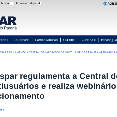
 a busca
3
Ir para o rodapé
4
ACESSI
torias
Apucarana
Campo Mourão
Curitiba I
Curitiba II
Paranaguá
SPAR REGULAMENTA A CENTRAL DE LABORATÓRIOS MULTIUSUÁRIOS E REALIZA WEBINÁRIO 
spar regulamenta a Central d
iusuários e realiza webinário
cionamento
uisa