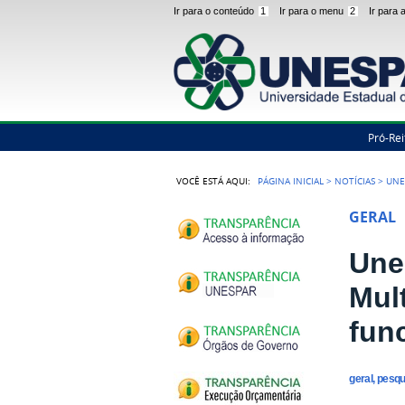
Ir para o conteúdo
1
Ir para o menu
2
Ir para
Pró-Rei
VOCÊ ESTÁ AQUI:
PÁGINA INICIAL
>
NOTÍCIAS
>
UNE
GERAL
Une
Mult
fun
geral, pesq