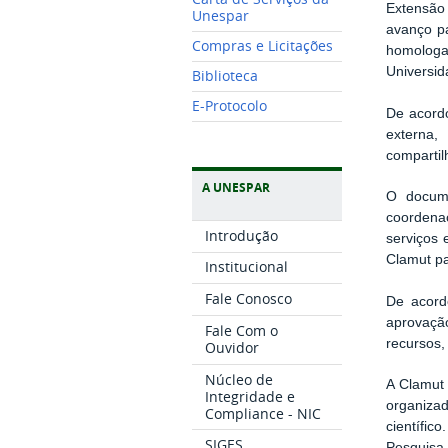
Extensão
Unespar
avanço pa
Compras e Licitações
homologa
Universid
Biblioteca
E-Protocolo
De acordo
externa
compartil
A UNESPAR
O docume
coordenaç
Introdução
serviços 
Clamut pa
Institucional
Fale Conosco
De acord
aprovação
Fale Com o
recursos,
Ouvidor
Núcleo de
A Clamut 
Integridade e
organizad
Compliance - NIC
científi
SIGES
Pesquisa 