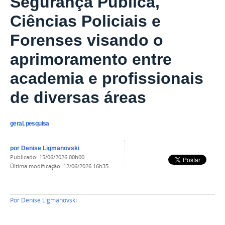
Segurança Pública,
Ciências Policiais e
Forenses visando o
aprimoramento entre
academia e profissionais
de diversas áreas
geral, pesquisa
por
Denise Ligmanovski
publicado
:
15/06/2026 00h00
última modificação
:
12/06/2026 16h35
Por
Denise Ligmanovski