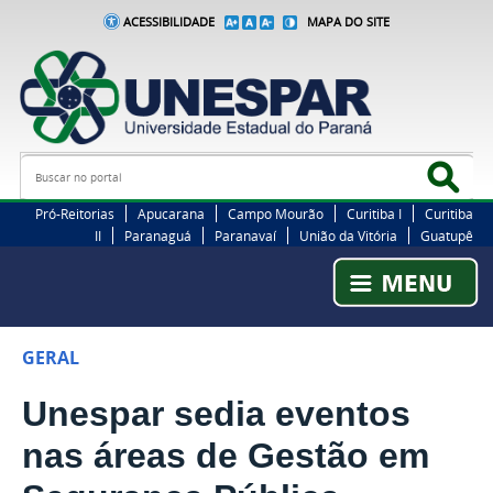
ACESSIBILIDADE
MAPA DO SITE
Busca
Bus
Pró-Reitorias
Apucarana
Campo Mourão
Curitiba I
Curitiba
II
Paranaguá
Paranavaí
União da Vitória
Guatupê
GERAL
Unespar sedia eventos
nas áreas de Gestão em