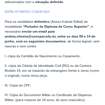
selecionados com a
situação
deferida
.
EDITAL Nº 048/2021 CLIQUE AQUI
Para os candidatos
deferidos
(Anexo A deste Edital) da
modalidade
“Portador de Diploma de Curso Superior”
, é
necessário
enviar um email para
andrea.oliveira@unespar.edu.br, entre os dias 09 e 14 de
junho, com os seguintes documentos
, de forma legível, sem
rasuras e sem cortes:
I. cópia da Certidão de Nascimento ou Casamento;
II. cópia da Cédula de Identidade Civil (RG) ou da Carteira
Modelo 19, em se tratando de estrangeiro frente e verso (como
o original), numa única peça;
III. Cópia do CPF;
IV. Cópia do Documento Militar ou Certificado de Dispensa
Militar; (para maiores de 18 anos, do sexo masculino);