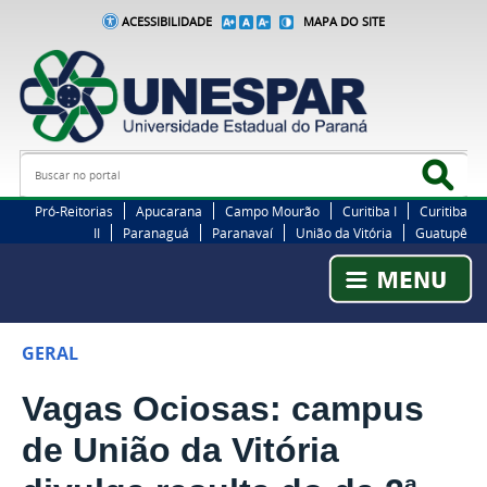
ACESSIBILIDADE
MAPA DO SITE
Busca
Bus
Pró-Reitorias
Apucarana
Campo Mourão
Curitiba I
Curitiba
II
Paranaguá
Paranavaí
União da Vitória
Guatupê
GERAL
Vagas Ociosas: campus
de União da Vitória